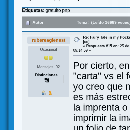
Etiquetas:
gratuito
pnp
Autor
Tema: (Leído 16689 veces
Re: Fairy Tale in my Pocke
rubereaglenest
[es]
«
Respuesta #15 en:
25 de 
Ocasional
09:14:59 »
Por cierto, e
Mensajes: 92
"carta" vs el
Distinciones
yo creo que 
es más estrec
la imprenta o
imprimir la 
un folio de t