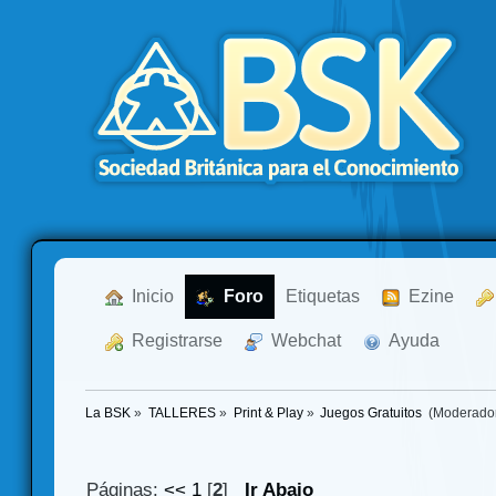
  Inicio
  Foro
Etiquetas
  Ezine
  Registrarse
  Webchat
  Ayuda
La BSK
»
TALLERES
»
Print & Play
»
Juegos Gratuitos 
(Moderado
Páginas:
<<
1
[
2
]
Ir Abajo