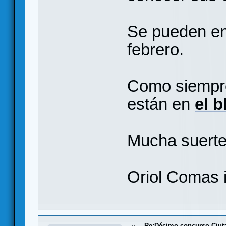
Se pueden env
febrero.
Como siempre
están en
el b
Mucha suerte
Oriol Comas 
Re:Décimo concurso Ciuta