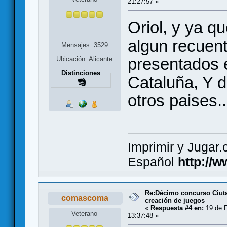
21:27:57 »
Oriol, y ya q
algun recuen
Mensajes: 3529
presentados 
Ubicación: Alicante
Distinciones
Cataluña, Y d
otros paises.
Imprimir y Jugar
Español
http://
Re:Décimo concurso Ciuta
comascoma
creación de juegos
«
Respuesta #4 en:
19 de F
Veterano
13:37:48 »