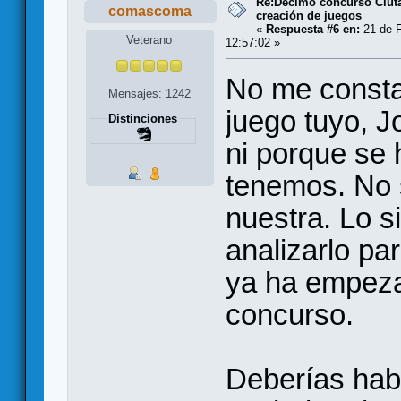
Re:Décimo concurso Ciuta
comascoma
creación de juegos
«
Respuesta #6 en:
21 de F
Veterano
12:57:02 »
No me consta
Mensajes: 1242
juego tuyo, J
Distinciones
ni porque se 
tenemos. No 
nuestra. Lo s
analizarlo par
ya ha empeza
concurso.
Deberías habe