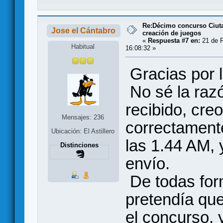
Re:Décimo concurso Ciuta
Jose el Cántabro
creación de juegos
«
Respuesta #7 en:
21 de F
Habitual
16:08:32 »
Gracias por l
No sé la razó
recibido, cre
Mensajes: 236
correctamente
Ubicación: El Astillero
las 1.44 AM,
Distinciones
envío.
De todas for
pretendía que
el concurso, 