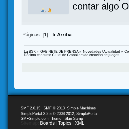
contar algo O
Páginas: [
1
]
Ir Arriba
La BSK
»
GABINETE DE PRENSA
»
Novedades / Actualidad
»
Co
Décimo concurso Ciutat de Granollers de creación de juegos
SMF 2.0.15
|
SMF © 2013
,
Simple Machines
SimplePortal 2.3.5 © 2008-2012, SimplePortal
SMFSimple.com Theme | Skin Samp
Sitemap:
Boards
|
Topics
|
XML