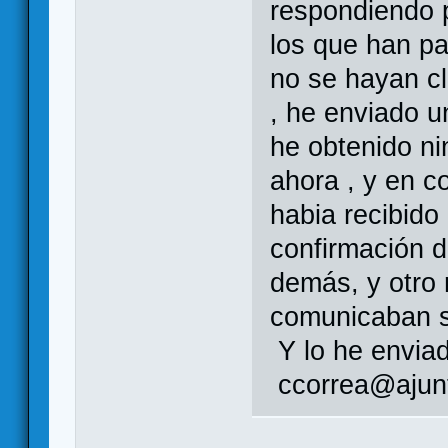
respondiendo 
los que han pa
no se hayan cla
, he enviado u
he obtenido n
ahora , y en c
habia recibid
confirmación d
demás, y otro
comunicaban s
Y lo he envia
ccorrea@ajunt