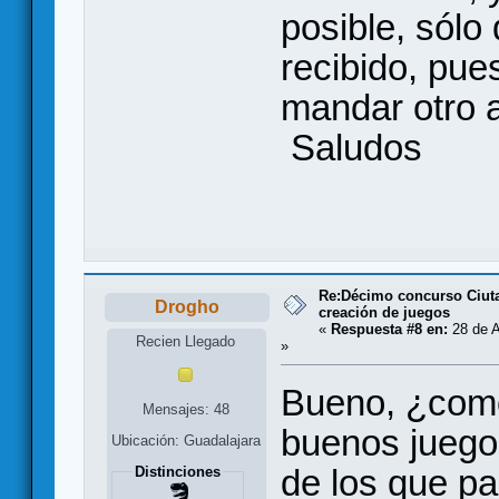
posible, sólo
recibido, pue
mandar otro 
Saludos
Re:Décimo concurso Ciuta
Drogho
creación de juegos
«
Respuesta #8 en:
28 de A
Recien Llegado
»
Bueno, ¿como
Mensajes: 48
buenos juego
Ubicación: Guadalajara
de los que p
Distinciones