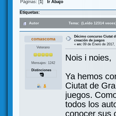
Páginas: [
1
]
Ir Abajo
Etiquetas:
Autor
Tema: (Leído 12314 veces
Décimo concurso Ciutat d
comascoma
creación de juegos
«
en:
09 de Enero de 2017, 
Veterano
Nois i noies,
Mensajes: 1242
Distinciones
Ya hemos co
Ciutat de Gra
juegos. Como
todos los aut
conocer sus 