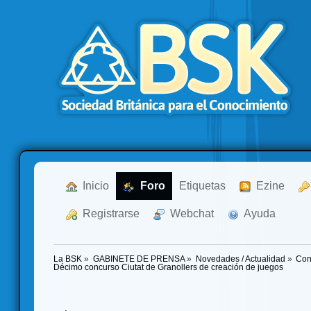
  Inicio
  Foro
Etiquetas
  Ezine
  Registrarse
  Webchat
  Ayuda
La BSK
»
GABINETE DE PRENSA
»
Novedades / Actualidad
»
Con
Décimo concurso Ciutat de Granollers de creación de juegos