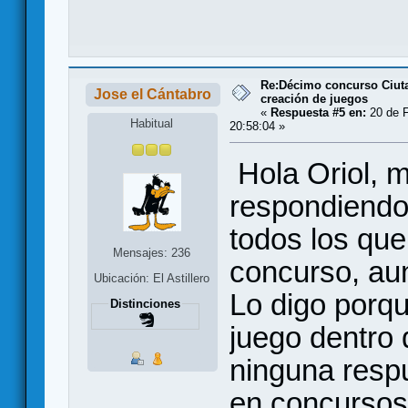
Re:Décimo concurso Ciuta
Jose el Cántabro
creación de juegos
«
Respuesta #5 en:
20 de F
Habitual
20:58:04 »
Hola Oriol, 
respondiendo
todos los que
Mensajes: 236
concurso, aun
Ubicación: El Astillero
Lo digo porqu
Distinciones
juego dentro 
ninguna resp
en concursos 