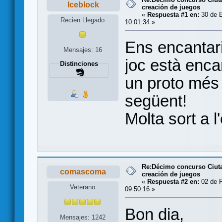
Iceblock
creación de juegos
«
Respuesta #1 en:
30 de E
Recien Llegado
10:01:34 »
Ens encantari
Mensajes: 16
joc està enc
Distinciones
un proto més 
següent!
Molta sort a l
Re:Décimo concurso Ciuta
comascoma
creación de juegos
«
Respuesta #2 en:
02 de F
Veterano
09:50:16 »
Bon dia,
Mensajes: 1242