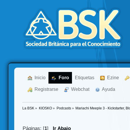
  Inicio
  Foro
Etiquetas
  Ezine
  Registrarse
  Webchat
  Ayuda
La BSK
»
KIOSKO
»
Podcasts
»
Mariachi Meeple 3 - Kickstarter, B
Páginas: [
1
]
Ir Abajo