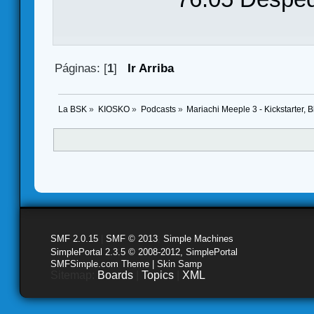
Páginas: [
1
]
Ir Arriba
La BSK
»
KIOSKO
»
Podcasts
»
Mariachi Meeple 3 - Kickstarter, 
SMF 2.0.15
|
SMF © 2013
,
Simple Machines
SimplePortal 2.3.5 © 2008-2012, SimplePortal
SMFSimple.com Theme | Skin Samp
Sitemap:
Boards
|
Topics
|
XML