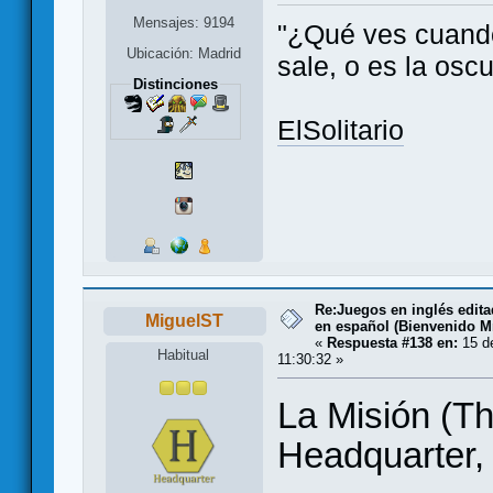
Mensajes: 9194
"¿Qué ves cuando 
Ubicación: Madrid
sale, o es la oscu
Distinciones
ElSolitario
Re:Juegos en inglés edit
MiguelST
en español (Bienvenido Mr
«
Respuesta #138 en:
15 de
Habitual
11:30:32 »
La Misión (Th
Headquarter, 