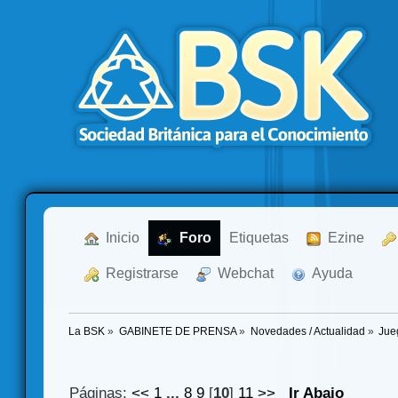
  Inicio
  Foro
Etiquetas
  Ezine
  Registrarse
  Webchat
  Ayuda
La BSK
»
GABINETE DE PRENSA
»
Novedades / Actualidad
»
Jue
Páginas:
<<
1
...
8
9
[
10
]
11
>>
Ir Abajo