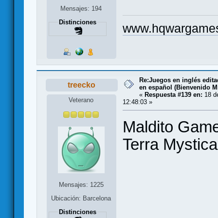
Mensajes: 194
Distinciones
www.hqwargame
Re:Juegos en inglés edit
treecko
en español (Bienvenido Mr
«
Respuesta #139 en:
18 d
Veterano
12:48:03 »
Maldito Games
Terra Mystic
Mensajes: 1225
Ubicación: Barcelona
Distinciones