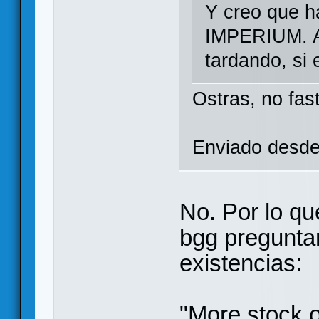
Y creo que ha
IMPERIUM. As
tardando, si 
Ostras, no fas
Enviado desde
No. Por lo qu
bgg preguntan
existencias:
"More stock o