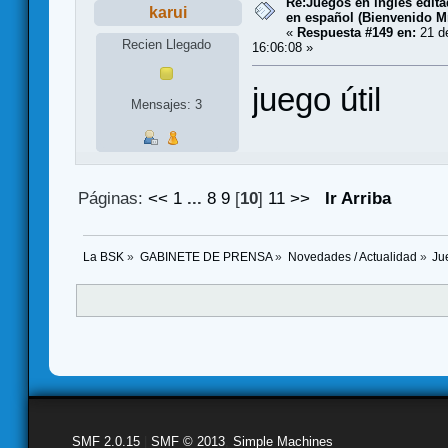
Re:Juegos en inglés edit
karui
en español (Bienvenido Mr
«
Respuesta #149 en:
21 de
Recien Llegado
16:06:08 »
juego útil
Mensajes: 3
Páginas:
<<
1
...
8
9
[
10
]
11
>>
Ir Arriba
La BSK
»
GABINETE DE PRENSA
»
Novedades / Actualidad
»
Ju
SMF 2.0.15
|
SMF © 2013
,
Simple Machines