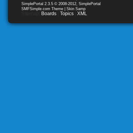
SimplePortal 2.3.5 © 2008-2012, SimplePortal
SMFSimple.com Theme | Skin Samp
Sitemap:
Boards
|
Topics
|
XML