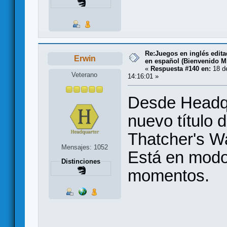
Re:Juegos en inglés edit
Erwin
en español (Bienvenido Mr
«
Respuesta #140 en:
18 d
Veterano
14:16:01 »
Desde Headqu
nuevo título
Thatcher's W
Mensajes: 1052
Está en mod
Distinciones
momentos.