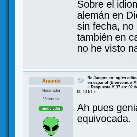
Sobre el idio
alemán en Di
sin fecha, no
también en ca
no he visto n
Re:Juegos en inglés edit
Ananda
en español (Bienvenido Mr
«
Respuesta #137 en:
02 de
Moderador
00:43:51 »
Veterano
Ah pues geni
equivocada.