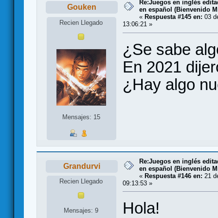
Re:Juegos en inglés edit
Gouken
en español (Bienvenido Mr
«
Respuesta #145 en:
03 de
Recien Llegado
13:06:21 »
¿Se sabe algo
En 2021 dije
¿Hay algo n
Mensajes: 15
Re:Juegos en inglés edit
Grandurvi
en español (Bienvenido Mr
«
Respuesta #146 en:
21 de
Recien Llegado
09:13:53 »
Hola!
Mensajes: 9