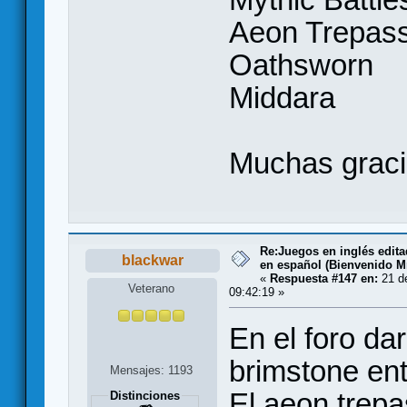
Aeon Trepas
Oathsworn
Middara
Muchas graci
Re:Juegos en inglés edit
blackwar
en español (Bienvenido Mr
«
Respuesta #147 en:
21 de
Veterano
09:42:19 »
En el foro da
brimstone ent
Mensajes: 1193
El aeon trep
Distinciones