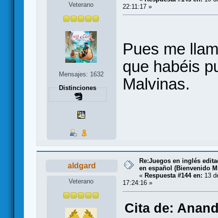
Veterano
22:11:17 »
Pues me llam
que habéis pu
Mensajes: 1632
Malvinas.
Distinciones
Re:Juegos en inglés edit
aldgard
en español (Bienvenido Mr
«
Respuesta #144 en:
13 de
Veterano
17:24:16 »
Cita de: Anand