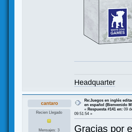
Headquarter
Re:Juegos en inglés edit
cantaro
en español (Bienvenido Mr
«
Respuesta #141 en:
09 de
Recien Llegado
09:51:54 »
Gracias por el
Mensajes: 3