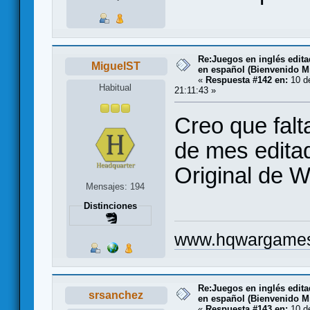
Re:Juegos en inglés edit
MiguelST
en español (Bienvenido Mr
«
Respuesta #142 en:
10 de
Habitual
21:11:43 »
Creo que falta
de mes edita
Original de 
Mensajes: 194
Distinciones
www.hqwargame
Re:Juegos en inglés edit
srsanchez
en español (Bienvenido Mr
«
Respuesta #143 en:
10 de