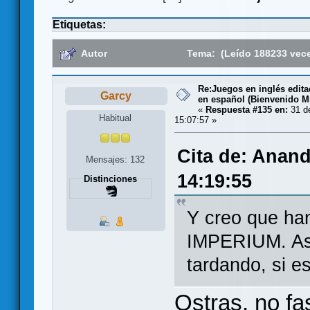
Etiquetas:
Autor
Tema: (Leído 188233 vec
Re:Juegos en inglés edit
Garcy
en español (Bienvenido Mr
«
Respuesta #135 en:
31 de
Habitual
15:07:57 »
Cita de: Anand
Mensajes: 132
14:19:55
Distinciones
Y creo que han
IMPERIUM. Así 
tardando, si es
Ostras, no fa