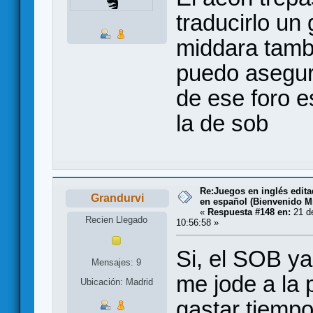
traducirlo un
middara tamb
puedo asegur
de ese foro e
la de sob
Re:Juegos en inglés edit
Grandurvi
en español (Bienvenido Mr
«
Respuesta #148 en:
21 de
Recien Llegado
10:56:58 »
Si, el SOB ya
Mensajes: 9
me jode a la
Ubicación: Madrid
gastar tiempo