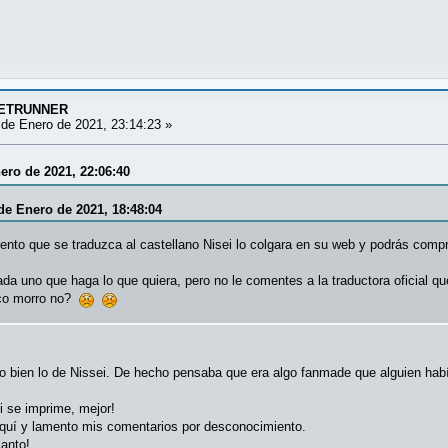
 NETRUNNER
de Enero de 2021, 23:14:23 »
ero de 2021, 22:06:40
 de Enero de 2021, 18:48:04
to que se traduzca al castellano Nisei lo colgara en su web y podrás compr
ada uno que haga lo que quiera, pero no le comentes a la traductora oficial q
oco morro no?
o bien lo de Nissei. De hecho pensaba que era algo fanmade que alguien habí
i se imprime, mejor!
quí y lamento mis comentarios por desconocimiento.
canto!