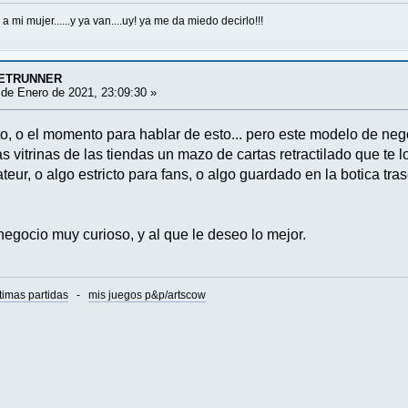
 mi mujer......y ya van....uy! ya me da miedo decirlo!!!
 NETRUNNER
de Enero de 2021, 23:09:30 »
cto, o el momento para hablar de esto... pero este modelo de ne
vitrinas de las tiendas un mazo de cartas retractilado que te lo
eur, o algo estricto para fans, o algo guardado en la botica tra
negocio muy curioso, y al que le deseo lo mejor.
timas partidas
-
mis juegos p&p/artscow