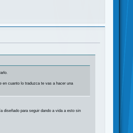
arlo.
ue en cuanto lo traduzca te vas a hacer una
a diseñado para seguir dando a vida a esto sin