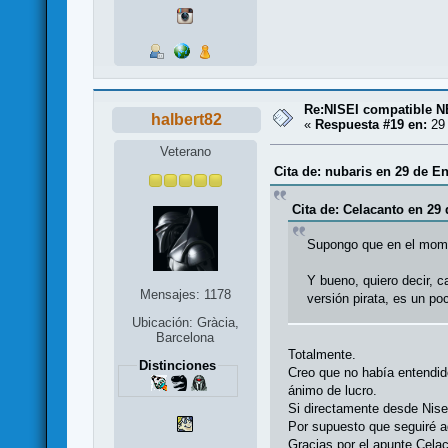
Re:NISEI compatible
halbert82
«
Respuesta #19 en:
29 
Veterano
Cita de: nubaris en 29 de En
Cita de: Celacanto en 29
Supongo que en el momen
Y bueno, quiero decir, c
Mensajes: 1178
versión pirata, es un p
Ubicación: Gràcia,
Barcelona
Totalmente.
Distinciones
Creo que no había entendid
ánimo de lucro.
Si directamente desde Nise
Por supuesto que seguiré a
Gracias por el apunte Cela