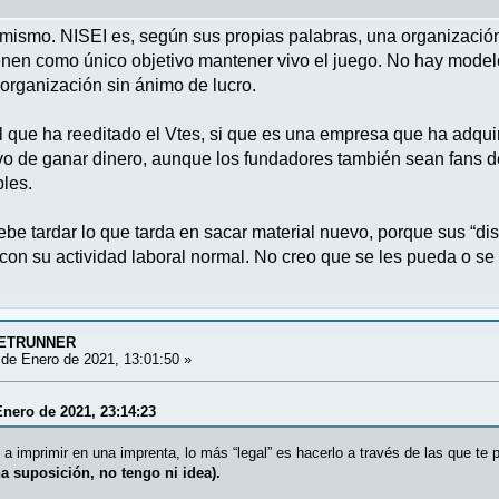
 mismo. NISEI es, según sus propias palabras, una organización 
ienen como único objetivo mantener vivo el juego. No hay mod
organización sin ánimo de lucro.
al que ha reeditado el Vtes, si que es una empresa que ha adqui
ivo de ganar dinero, aunque los fundadores también sean fans 
les.
be tardar lo que tarda en sacar material nuevo, porque sus “di
on su actividad laboral normal. No creo que se les pueda o se 
 NETRUNNER
de Enero de 2021, 13:01:50 »
Enero de 2021, 23:14:23
 a imprimir en una imprenta, lo más “legal” es hacerlo a través de las que te
na suposición, no tengo ni idea).