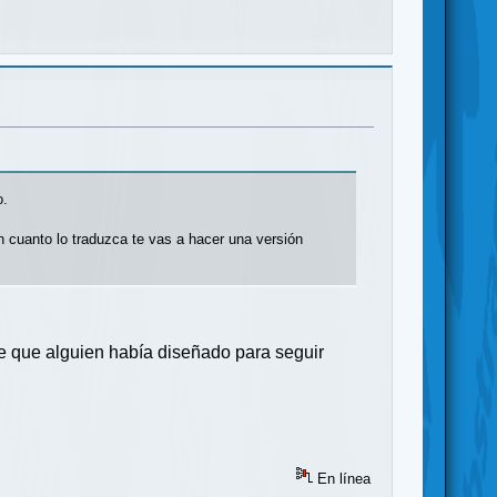
o.
en cuanto lo traduzca te vas a hacer una versión
e que alguien había diseñado para seguir
En línea