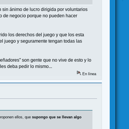
sin ánimo de lucro dirigida por voluntarios
elo de negocio porque no pueden hacer
rido los derechos del juego y que los esta
del juego y seguramente tengan todas las
señadores” son gente que no vive de esto y lo
les deba pedir lo mismo...
En línea
 proponen ellos, que
supongo que se llevan algo