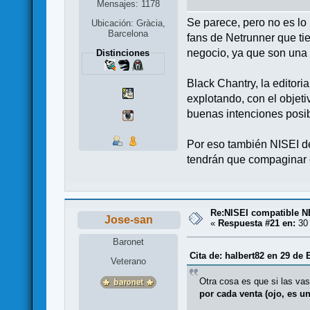
Mensajes: 1178
Se parece, pero no es lo
Ubicación: Gràcia,
Barcelona
fans de Netrunner que t
negocio, ya que son una 
Distinciones
Black Chantry, la editori
explotando, con el objet
buenas intenciones posib
Por eso también NISEI de
tendrán que compaginar c
Re:NISEI compatible
Jose-san
«
Respuesta #21 en:
30 
Baronet
Cita de: halbert82 en 29 de 
Veterano
Otra cosa es que si las vas
por cada venta (ojo, es u