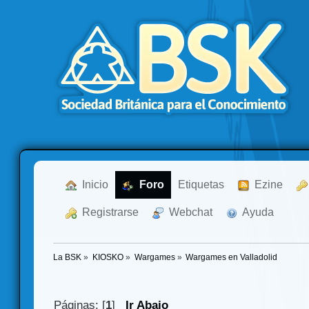
  Inicio
  Foro
Etiquetas
  Ezine
  Registrarse
  Webchat
  Ayuda
La BSK
»
KIOSKO
»
Wargames
»
Wargames en Valladolid
Páginas: [
1
]
Ir Abajo