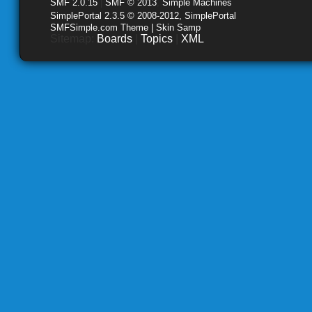
SMF 2.0.15
|
SMF © 2013
,
Simple Machines
SimplePortal 2.3.5 © 2008-2012, SimplePortal
SMFSimple.com Theme | Skin Samp
Sitemap:
Boards
|
Topics
|
XML