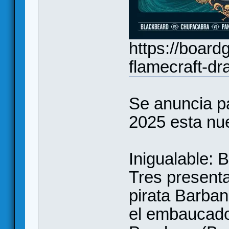
https://boar
flamecraft-dr
Se anuncia pa
2025 esta nu
Inigualable: 
Tres presenta
pirata Barban
el embaucador