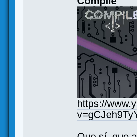
Compile
https://www.
v=gCJeh9Ty
Que sí, que a