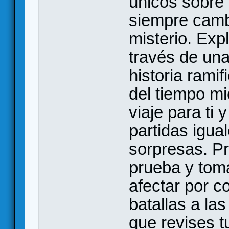
únicos sobre 
siempre cambi
misterio. Exp
través de un
historia rami
del tiempo m
viaje para ti
partidas igua
sorpresas. Pr
prueba y tom
afectar por co
batallas a las
que revises t