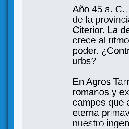
Año 45 a. C.,
de la provinc
Citerior. La 
crece al ritm
poder. ¿Contri
urbs?
En Agros Tar
romanos y exp
campos que a
eterna prima
nuestro ingen