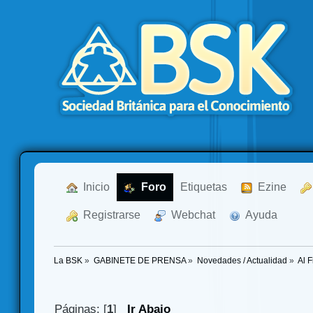
  Inicio
  Foro
Etiquetas
  Ezine
  Registrarse
  Webchat
  Ayuda
La BSK
»
GABINETE DE PRENSA
»
Novedades / Actualidad
»
Al F
Páginas: [
1
]
Ir Abajo