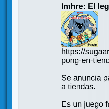
Imhre: El le
https://sugaa
pong-en-tien
Se anuncia pa
a tiendas.
Es un juego f