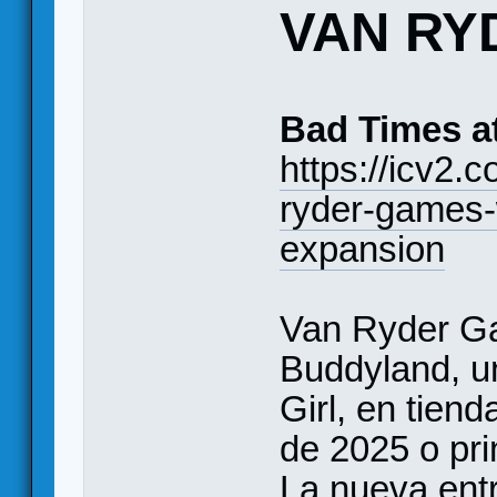
VAN RY
Bad Times a
https://icv2.
ryder-games-w
expansion
Van Ryder Ga
Buddyland, u
Girl, en tiend
de 2025 o pri
La nueva entr