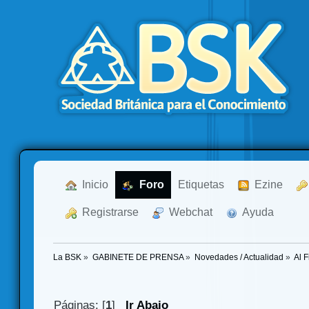
  Inicio
  Foro
Etiquetas
  Ezine
  Registrarse
  Webchat
  Ayuda
La BSK
»
GABINETE DE PRENSA
»
Novedades / Actualidad
»
Al F
Páginas: [
1
]
Ir Abajo