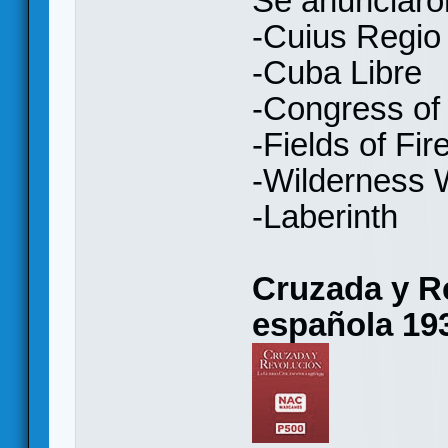
Se anunciaron
-Cuius Regio
-Cuba Libre
-Congress of
-Fields of Fir
-Wilderness 
-Laberinth
Cruzada y Re
española 193