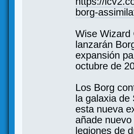
https://icv2.
borg-assimila
Wise Wizar
lanzarán Bor
expansión par
octubre de 2
Los Borg cont
la galaxia de
esta nueva e
añade nuevo 
legiones de 