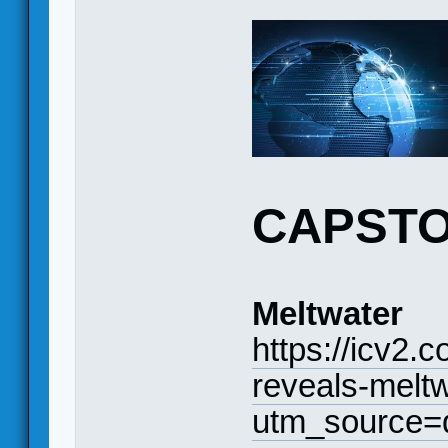
CAPST
Meltwater
https://icv2.
reveals-melt
utm_source=