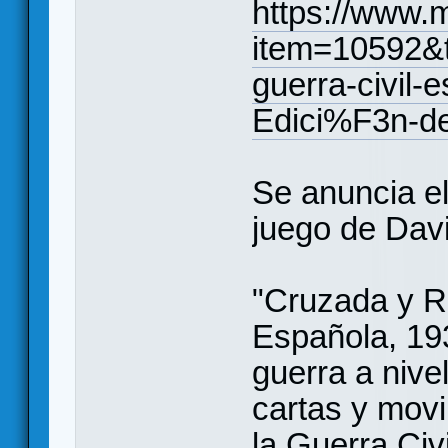
https://www.
item=10592&t
guerra-civil
Edici%F3n-def
Se anuncia el
juego de Dav
"Cruzada y Re
Española, 19
guerra a nive
cartas y mov
la Guerra Civ