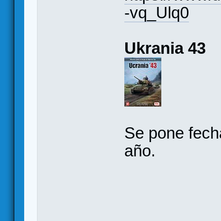
-vq_Ulq0
Ukrania 43
Se pone fecha
año.