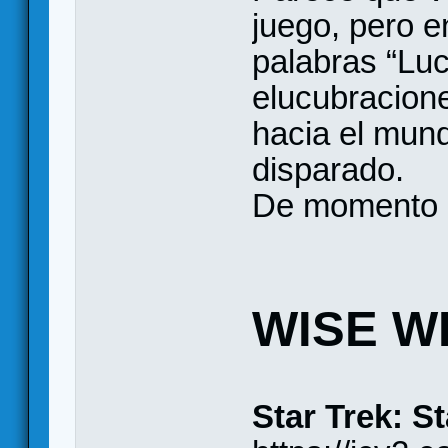
juego, pero e
palabras “Luca
elucubracion
hacia el mun
disparado.
De momento n
WISE W
Star Trek: S