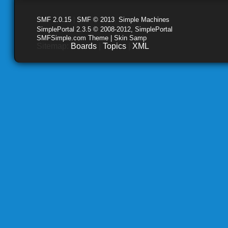
SMF 2.0.15
|
SMF © 2013
,
Simple Machines
SimplePortal 2.3.5 © 2008-2012, SimplePortal
SMFSimple.com Theme | Skin Samp
Sitemap:
Boards
|
Topics
|
XML