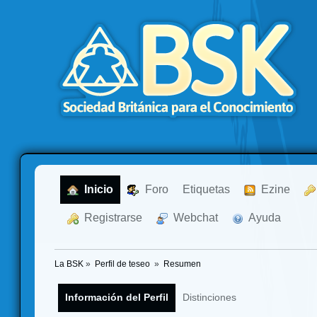
  Inicio
  Foro
Etiquetas
  Ezine
  Registrarse
  Webchat
  Ayuda
La BSK
»
Perfil de teseo 
»
Resumen
Información del Perfil
Distinciones