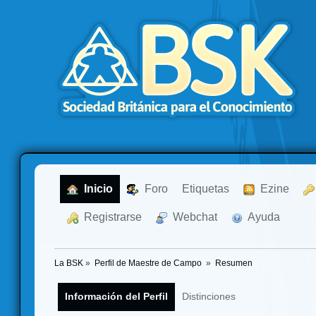
  Inicio
  Foro
Etiquetas
  Ezine
  Registrarse
  Webchat
  Ayuda
La BSK
»
Perfil de Maestre de Campo 
»
Resumen
Información del Perfil
Distinciones