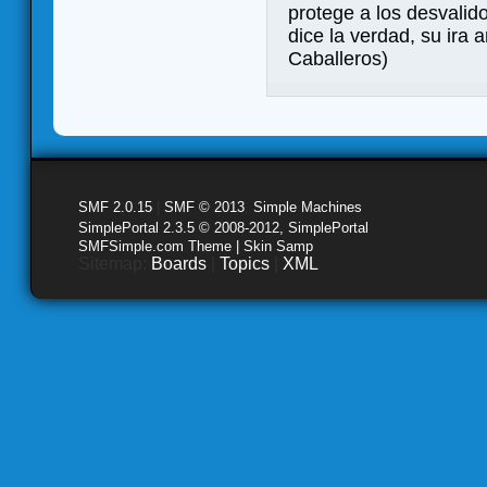
protege a los desvalid
dice la verdad, su ira
Caballeros)
SMF 2.0.15
|
SMF © 2013
,
Simple Machines
SimplePortal 2.3.5 © 2008-2012, SimplePortal
SMFSimple.com Theme | Skin Samp
Sitemap:
Boards
|
Topics
|
XML