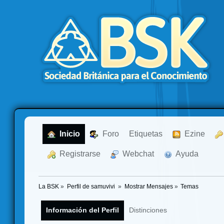
  Inicio
  Foro
Etiquetas
  Ezine
  Registrarse
  Webchat
  Ayuda
La BSK
»
Perfil de samuvivi 
»
Mostrar Mensajes
»
Temas
Información del Perfil
Distinciones