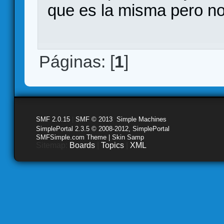
que es la misma pero no 
Páginas: [
1
]
SMF 2.0.15
|
SMF © 2013
,
Simple Machines
SimplePortal 2.3.5 © 2008-2012, SimplePortal
SMFSimple.com Theme | Skin Samp
Sitemap:
Boards
|
Topics
|
XML