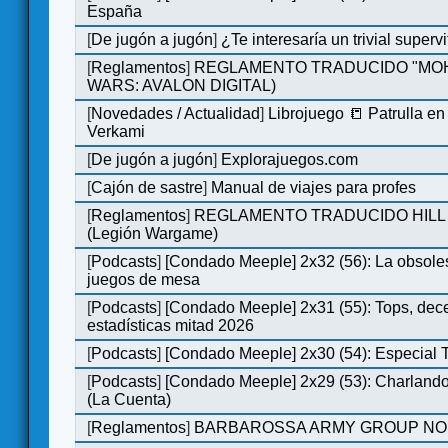
España
[
De jugón a jugón
]
¿Te interesaría un trivial super
[
Reglamentos
]
REGLAMENTO TRADUCIDO "MOH
WARS: AVALON DIGITAL)
[
Novedades / Actualidad
]
Librojuego 📒 Patrulla en
Verkami
[
De jugón a jugón
]
Explorajuegos.com
[
Cajón de sastre
]
Manual de viajes para profes
[
Reglamentos
]
REGLAMENTO TRADUCIDO HILL
(Legión Wargame)
[
Podcasts
]
[Condado Meeple] 2x32 (56): La obsole
juegos de mesa
[
Podcasts
]
[Condado Meeple] 2x31 (55): Tops, dec
estadísticas mitad 2026
[
Podcasts
]
[Condado Meeple] 2x30 (54): Especial
[
Podcasts
]
[Condado Meeple] 2x29 (53): Charlando
(La Cuenta)
[
Reglamentos
]
BARBAROSSA ARMY GROUP NO