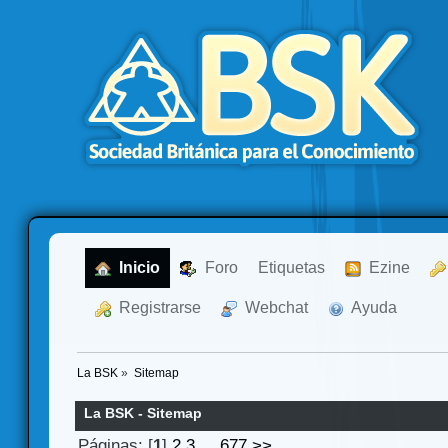
  Inicio
  Foro
Etiquetas
  Ezine
  Registrarse
  Webchat
  Ayuda
La BSK
»
Sitemap
La BSK - Sitemap
Páginas: [
1
]
2
3
...
677
>>