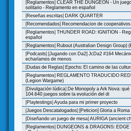
[
Reglamentos
]
CLEAR THE DUNGEON - Un juego 
solitario - Reglamento en español
[
Reseñas escritas
]
DARK QUARTER
[
Recomendados
]
Recomendacion de cooperativos 
[
Reglamentos
]
THUNDER ROAD: IGNITION - Regl
español
[
Reglamentos
]
Rubout (Australian Design Group) 
[
Podcasts
]
[Jugando con Da2] JcDa2 #164 Mecáni
echaríamos de menos
[
Dudas de Reglas
]
Epochs: El camino de las cultu
[
Reglamentos
]
REGLAMENTO TRADUCIDO RED
(Legion Wargame)
[
Divulgación lúdica
]
De Monopoly a Ark Nova: qué
104.640 juegos sobre la evolución del di
[
Playtestings
]
Ayuda para mi primer proyecto
[
Juegos Descatalogados
]
[Peticion] Gloria a Roma
[
Diseñando un juego de mesa
]
AURIGA (ancient cha
[
Reglamentos
]
DUNGEONS & DRAGONS: EDGE 