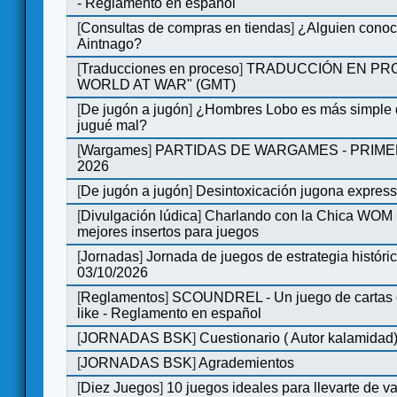
- Reglamento en español
[
Consultas de compras en tiendas
]
¿Alguien conoce
Aintnago?
[
Traducciones en proceso
]
TRADUCCIÓN EN PRO
WORLD AT WAR" (GMT)
[
De jugón a jugón
]
¿Hombres Lobo es más simple q
jugué mal?
[
Wargames
]
PARTIDAS DE WARGAMES - PRIM
2026
[
De jugón a jugón
]
Desintoxicación jugona expres
[
Divulgación lúdica
]
Charlando con la Chica WOM | 
mejores insertos para juegos
[
Jornadas
]
Jornada de juegos de estrategia históri
03/10/2026
[
Reglamentos
]
SCOUNDREL - Un juego de cartas en
like - Reglamento en español
[
JORNADAS BSK
]
Cuestionario ( Autor kalamidad
[
JORNADAS BSK
]
Agrademientos
[
Diez Juegos
]
10 juegos ideales para llevarte de 