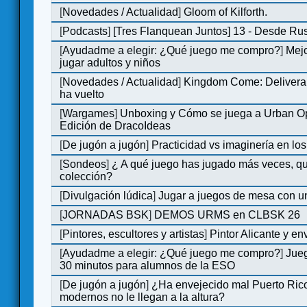
[
Novedades / Actualidad
]
Gloom of Kilforth.
[
Podcasts
]
[Tres Flanquean Juntos] 13 - Desde Ru
[
Ayudadme a elegir: ¿Qué juego me compro?
]
Mejo
jugar adultos y niños
[
Novedades / Actualidad
]
Kingdom Come: Deliveran
ha vuelto
[
Wargames
]
Unboxing y Cómo se juega a Urban Op
Edición de DracoIdeas
[
De jugón a jugón
]
Practicidad vs imaginería en lo
[
Sondeos
]
¿ A qué juego has jugado más veces, qu
colección?
[
Divulgación lúdica
]
Jugar a juegos de mesa con u
[
JORNADAS BSK
]
DEMOS URMS en CLBSK 26
[
Pintores, escultores y artistas
]
Pintor Alicante y en
[
Ayudadme a elegir: ¿Qué juego me compro?
]
Jue
30 minutos para alumnos de la ESO
[
De jugón a jugón
]
¿Ha envejecido mal Puerto Rico
modernos no le llegan a la altura?