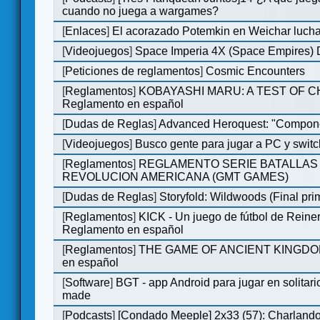
cuando no juega a wargames?
[
Enlaces
]
El acorazado Potemkin en Weichar lucha
[
Videojuegos
]
Space Imperia 4X (Space Empires) D
[
Peticiones de reglamentos
]
Cosmic Encounters
[
Reglamentos
]
KOBAYASHI MARU: A TEST OF 
Reglamento en español
[
Dudas de Reglas
]
Advanced Heroquest: "Compone
[
Videojuegos
]
Busco gente para jugar a PC y switc
[
Reglamentos
]
REGLAMENTO SERIE BATALLAS 
REVOLUCION AMERICANA (GMT GAMES)
[
Dudas de Reglas
]
Storyfold: Wildwoods (Final prim
[
Reglamentos
]
KICK - Un juego de fútbol de Reiner
Reglamento en español
[
Reglamentos
]
THE GAME OF ANCIENT KINGDOM
en español
[
Software
]
BGT - app Android para jugar en solitari
made
[
Podcasts
]
[Condado Meeple] 2x33 (57): Charlan