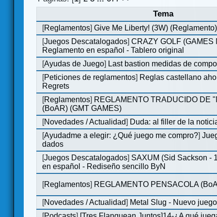
Tema
[
Reglamentos
]
Give Me Liberty! (3W) (Reglamento
[
Juegos Descatalogados
]
CRAZY GOLF (GAMES Ma
Reglamento en español - Tablero original
[
Ayudas de Juego
]
Last bastion medidas de comp
[
Peticiones de reglamentos
]
Reglas castellano aho
Regrets
[
Reglamentos
]
REGLAMENTO TRADUCIDO DE 
(BoAR) (GMT GAMES)
[
Novedades / Actualidad
]
Duda: al filler de la notici
[
Ayudadme a elegir: ¿Qué juego me compro?
]
Jueg
dados
[
Juegos Descatalogados
]
SAXUM (Sid Sackson - 
en español - Rediseño sencillo ByN
[
Reglamentos
]
REGLAMENTO PENSACOLA (BoA
[
Novedades / Actualidad
]
Metal Slug - Nuevo jueg
[
Podcasts
]
[Tres Flanquean Juntos]14-¿A qué jue