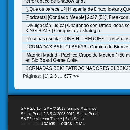
terror gótico de Shadowlands
[
¿Qué os parece...?
]
Hispania de Draco ideas ¿Qu
[
Podcasts
]
[Condado Meeple] 2x27 (51): Freakcon
[
Divulgación lúdica
]
Charlando con Draco Ideas s
KINGDOMS | Conquista y estrategia
[
Reseñas escritas
]
ONE HIT HEROES - Reseña en 
[
JORNADAS BSK
]
CLBSK26 - Comida de Bienve
[
Madrid
]
Madrid - Pacífico Grupo de Meetup (+50 
en Six Board Game Coffe
[
JORNADAS BSK
]
PATROCINADORES CLBSK2
Páginas: [
1
]
2
3
...
677
>>
SMF 2.0.15
|
SMF © 2013
,
Simple Machines
SimplePortal 2.3.5 © 2008-2012, SimplePortal
SMFSimple.com Theme | Skin Samp
Sitemap:
Boards
|
Topics
|
XML