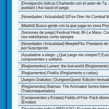
[
Divulgación lúdica
]
Charlando con el autor de 7a:
puedas! | Así nació el juego
[
Novedades / Actualidad
]
🦊Fox One: Air Combat 
[
Madrid
]
Busco gente con la que jugar en zona Po
[
Sesiones de juego
]
Festival Heat, 8h Le Mans. C
nos estrellamos como siempre
[
Novedades / Actualidad
]
MeepleFlix: Prestamo de
por Suscripción
[
Ayudadme a elegir: ¿Qué juego me compro?
]
Eur
componentes y solitario
[
Reglamentos
]
Lumen: the lost world (Reglamento)
[
Reglamentos
]
Flotilla (Reglamento y cartas)
[
Juegos Gratuitos
]
DungeonQuest: Edición revisad
[
Reglamentos
]
Batman: The Animated Series Adve
(Tradumaquetadas)
[
Componentes y Erratas
]
Fields of Fire: Pack id
(Erratas)
[
Divulgación lúdica
]
REFUGIO | El juego de mesa q