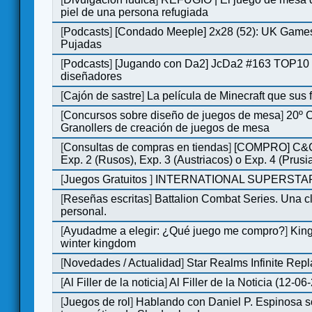
piel de una persona refugiada
[
Podcasts
]
[Condado Meeple] 2x28 (52): UK Games
Pujadas
[
Podcasts
]
[Jugando con Da2] JcDa2 #163 TOP10 
diseñadores
[
Cajón de sastre
]
La película de Minecraft que sus 
[
Concursos sobre diseño de juegos de mesa
]
20º 
Granollers de creación de juegos de mesa
[
Consultas de compras en tiendas
]
[COMPRO] C&C
Exp. 2 (Rusos), Exp. 3 (Austriacos) o Exp. 4 (Prusi
[
Juegos Gratuitos
]
INTERNATIONAL SUPERSTAR
[
Reseñas escritas
]
Battalion Combat Series. Una cl
personal.
[
Ayudadme a elegir: ¿Qué juego me compro?
]
King
winter kingdom
[
Novedades / Actualidad
]
Star Realms Infinite Repl
[
Al Filler de la noticia
]
Al Filler de la Noticia (12-06
[
Juegos de rol
]
Hablando con Daniel P. Espinosa s