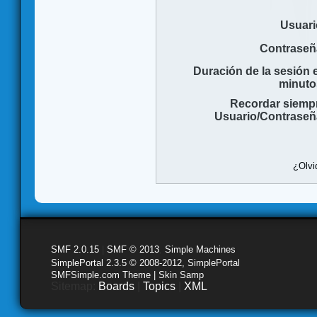
Usuari
Contraseñ
Duración de la sesión 
minuto
Recordar siemp
Usuario/Contraseñ
¿Olvi
SMF 2.0.15
|
SMF © 2013
,
Simple Machines
SimplePortal 2.3.5 © 2008-2012, SimplePortal
SMFSimple.com Theme | Skin Samp
Sitemap:
Boards
|
Topics
|
XML