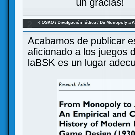
un gracias!
2
KIOSKO
/
Divulgación lúdica
/
De Monopoly a A
104.640 juegos sobre la evolución del di
Acabamos de publicar es
aficionado a los juegos
laBSK es un lugar adecu