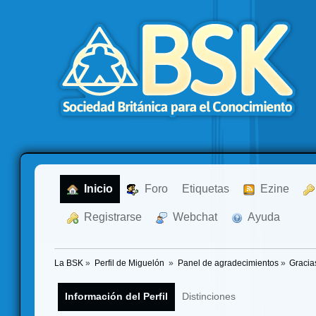
  Inicio
  Foro
Etiquetas
  Ezine
  Registrarse
  Webchat
  Ayuda
La BSK
»
Perfil de Miguelón 
»
Panel de agradecimientos
»
Gracia
Información del Perfil
Distinciones