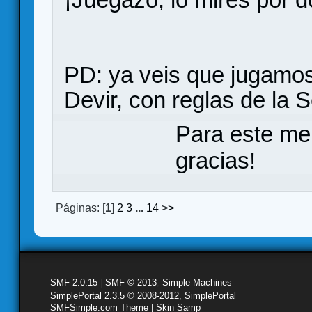
PD: ya veis que jugamos
Devir, con reglas de la 
Para este me
gracias!
Páginas: [
1
]
2
3
...
14
>>
SMF 2.0.15
|
SMF © 2013
,
Simple Machines
SimplePortal 2.3.5 © 2008-2012, SimplePortal
SMFSimple.com Theme | Skin Samp