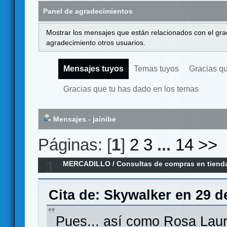
Panel de agradecimientos
Mostrar los mensajes que están relacionados con el gra
agradecimiento otros usuarios.
Mensajes tuyos
Temas tuyos
Gracias q
Gracias que tu has dado en los temas
Mensajes - jainibe
Páginas: [
1
]
2
3
...
14
>>
1
MERCADILLO
/
Consultas de compras en tiend
equivocada
Cita de: Skywalker en 29 de
Pues... así como Rosa Laur