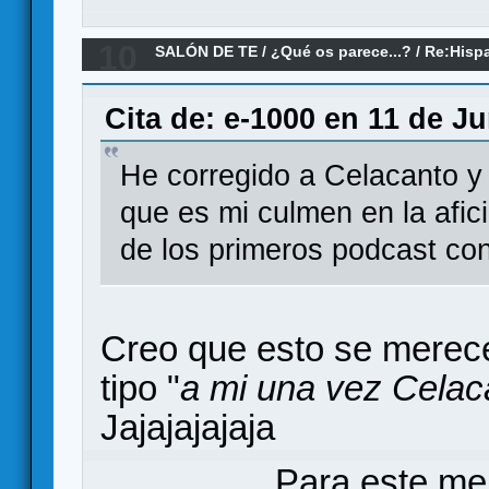
10
SALÓN DE TE
/
¿Qué os parece...?
/
Re:Hisp
parece?
Cita de: e-1000 en 11 de Ju
He corregido a Celacanto y
que es mi culmen en la afic
de los primeros podcast co
Creo que esto se merece 
tipo "
a mi una vez Celac
Jajajajajaja
Para este me