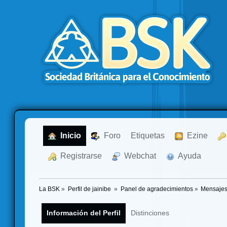
  Inicio
  Foro
Etiquetas
  Ezine
  Registrarse
  Webchat
  Ayuda
La BSK
»
Perfil de jainibe 
»
Panel de agradecimientos
»
Mensajes
Información del Perfil
Distinciones