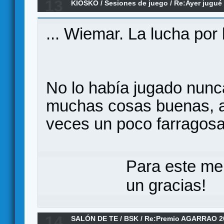
13
KIOSKO
/
Sesiones de juego
/
Re:Ayer jugué 
... Wiemar. La lucha por
No lo había jugado nunc
muchas cosas buenas, a
veces un poco farragosa
Para este me
un gracias!
14
SALÓN DE TE
/
BSK
/
Re:Premio AGARRAO 2