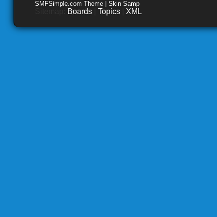
SMFSimple.com Theme | Skin Samp
Sitemap:
Boards
|
Topics
|
XML