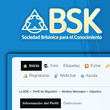
  Inicio
  Foro
Etiquetas
  Ezine
  Registrarse
  Webchat
  Ayuda
La BSK
»
Perfil de Miguelón 
»
Mostrar Mensajes
»
Adjuntos
Información del Perfil
Distinciones