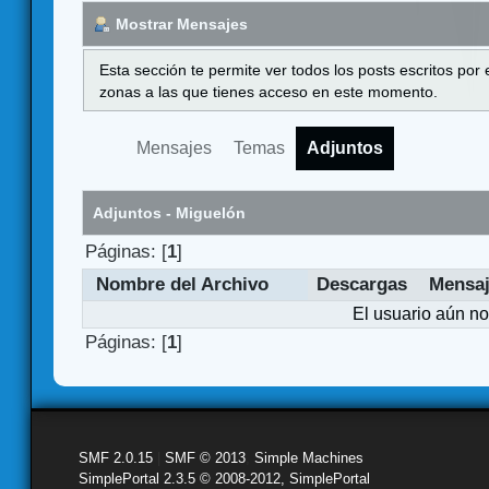
Mostrar Mensajes
Esta sección te permite ver todos los posts escritos por
zonas a las que tienes acceso en este momento.
Mensajes
Temas
Adjuntos
Adjuntos - Miguelón
Páginas: [
1
]
Nombre del Archivo
Descargas
Mensa
El usuario aún no
Páginas: [
1
]
SMF 2.0.15
|
SMF © 2013
,
Simple Machines
SimplePortal 2.3.5 © 2008-2012, SimplePortal