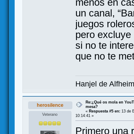
menos en cas
un canal, “B
juegos rolero
pero excluye 
si no te inte
que no te met
Hanjel de Alfhei
Re:¿Qué os mola en YouT
herosilence
mesa?
«
Respuesta #5 en:
13 de E
Veterano
10:14:41 »
Primero una 