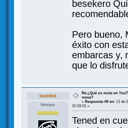
besekero Qui
recomendabl
Pero bueno, 
éxito con est
embarcas y, r
que lo disfrut
Re:¿Qué os mola en YouT
lostrikis
mesa?
«
Respuesta #8 en:
13 de E
Veterano
15:59:01 »
Tened en cue