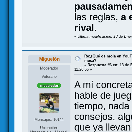
pausadament
las reglas,
a 
rival
.
«
Última modificación: 13 de Ener
Re:¿Qué os mola en YouT
Miguelón
mesa?
«
Respuesta #6 en:
13 de E
Moderador
11:26:56 »
Veterano
A mí concret
hable de jueg
tiempo, nada
consejos, alg
Mensajes: 10144
que ya llevan
Ubicación: