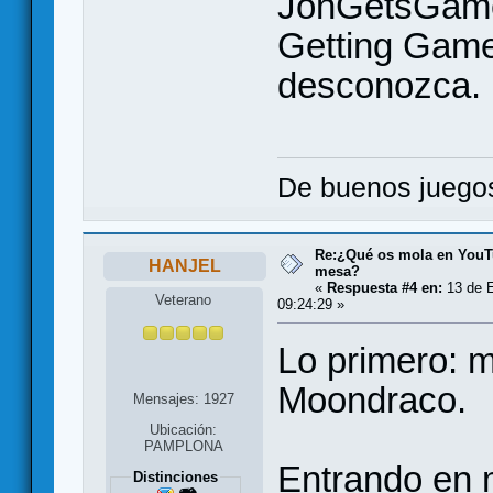
JonGetsGame
Getting Game
desconozca.
De buenos juegos
Re:¿Qué os mola en YouT
HANJEL
mesa?
«
Respuesta #4 en:
13 de E
Veterano
09:24:29 »
Lo primero: m
Moondraco.
Mensajes: 1927
Ubicación:
PAMPLONA
Entrando en m
Distinciones