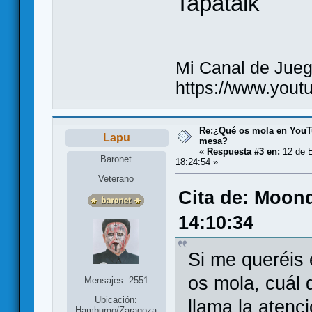
Tapatalk
Mi Canal de Jue
https://www.you
Re:¿Qué os mola en YouT
Lapu
mesa?
«
Respuesta #3 en:
12 de E
Baronet
18:24:54 »
Veterano
Cita de: Moond
14:10:34
Si me queréis
os mola, cuál 
Mensajes: 2551
Ubicación:
llama la atenci
Hamburgo/Zaragoza