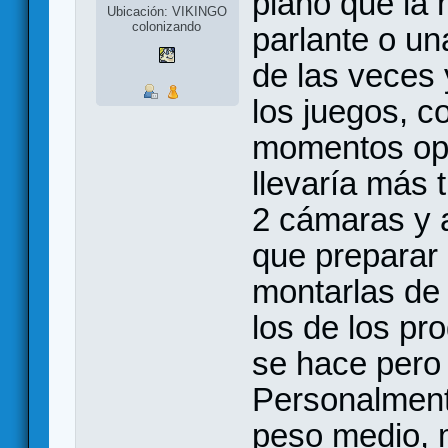
plano que la
Ubicación: VIKINGO
colonizando
parlante o u
de las veces 
los juegos, c
momentos opo
llevaría más 
2 cámaras y a
que preparar 
montarlas de
los de los p
se hace pero
Personalment
peso medio, m