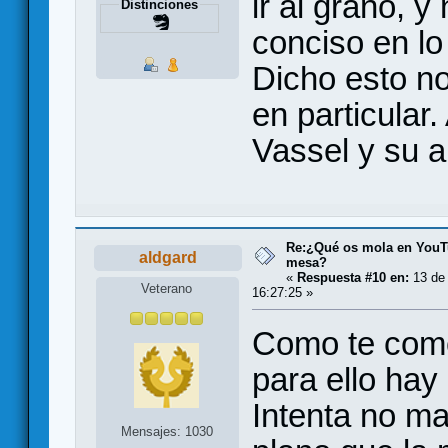
ir al grano, y
Distinciones
conciso en lo
Dicho esto n
en particular
Vassel y su 
Re:¿Qué os mola en YouT
aldgard
mesa?
«
Respuesta #10 en:
13 de 
Veterano
16:27:25 »
Como te come
para ello hay
Intenta no m
Mensajes: 1030