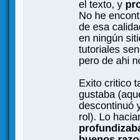
el texto, y
pr
No he encont
de esa calida
en ningún sit
tutoriales sen
pero de ahi n
Exito critico
gustaba (aqu
descontinuó y
rol). Lo haci
profundizab
buenos razo