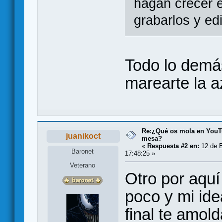
hagan crecer e
grabarlos y edi
Todo lo demá
marearte la a
Re:¿Qué os mola en YouT
juanikoct
mesa?
«
Respuesta #2 en:
12 de E
Baronet
17:48:25 »
Veterano
Otro por aquí
poco y mi ide
final te amold