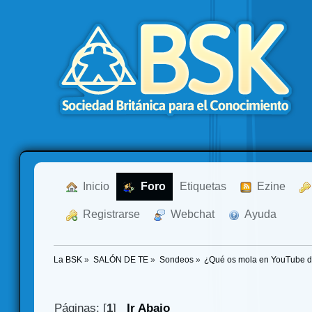
  Inicio
  Foro
Etiquetas
  Ezine
  Registrarse
  Webchat
  Ayuda
La BSK
»
SALÓN DE TE
»
Sondeos
»
¿Qué os mola en YouTube d
Páginas: [
1
]
Ir Abajo