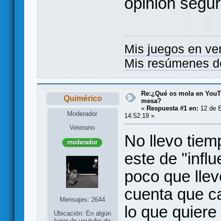
opinión segu
Mis juegos en ve
Mis resúmenes d
Re:¿Qué os mola en YouT
Quimérico
mesa?
«
Respuesta #1 en:
12 de E
Moderador
14:52:19 »
Veterano
No llevo tiem
este de "infl
poco que lle
cuenta que c
Mensajes: 2644
lo que quiere 
Ubicación: En algún
lugar de youtube de