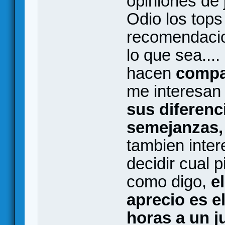
opiniones de 
Odio los tops
recomendacio
lo que sea...
hacen
compa
me interesan
sus diferenc
semejanzas
tambien inte
decidir cual p
como digo,
e
aprecio es e
horas a un j