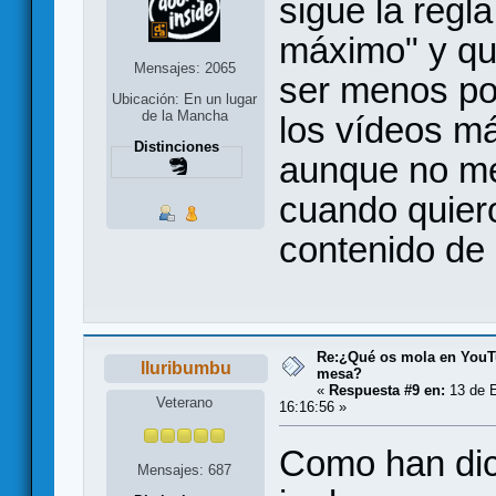
sigue la regl
máximo" y qu
Mensajes: 2065
ser menos po
Ubicación: En un lugar
de la Mancha
los vídeos má
Distinciones
aunque no me
cuando quiero
contenido de 
Re:¿Qué os mola en YouT
lluribumbu
mesa?
«
Respuesta #9 en:
13 de E
Veterano
16:16:56 »
Como han dic
Mensajes: 687