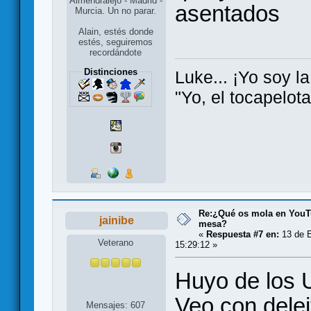
Almendralejo - Madrid -
asentados
Murcia. Un no parar.
Alain, estés donde
estés, seguiremos
recordándote
Distinciones
Luke... ¡Yo soy la
"Yo, el tocapelot
Re:¿Qué os mola en YouT
jainibe
mesa?
«
Respuesta #7 en:
13 de E
Veterano
15:29:12 »
Huyo de los 
Veo con deleit
Mensajes: 607