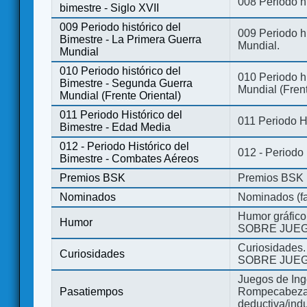
008 Periodo hi
bimestre - Siglo XVII
009 Periodo histórico del
009 Periodo hi
Bimestre - La Primera Guerra
Mundial.
Mundial
010 Periodo histórico del
010 Periodo h
Bimestre - Segunda Guerra
Mundial (Frent
Mundial (Frente Oriental)
011 Periodo Histórico del
011 Periodo H
Bimestre - Edad Media
012 - Periodo Histórico del
012 - Periodo
Bimestre - Combates Aéreos
Premios BSK
Premios BSK
Nominados
Nominados (fa
Humor gráfico
Humor
SOBRE JUEG
Curiosidades.
Curiosidades
SOBRE JUEG
Juegos de Ing
Pasatiempos
Rompecabezas
deductiva/indu