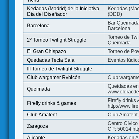
Kedadas (Madrid) de la Iniciativa
Kedadas (Madri
Día del Diseñador
(DDD)
Bar Queimada.
Barcelona
Barcelona.
Torneo de Twil
2º Torneo Twilight Struggle
Queimada
El Gran Chispazo
Torneo de Po
Quedadas Tecla Sala
Eventos lúdico
III Torneo de Twilight Struggle
Club wargamer Rvbicón
Club wargame
Queidadas en
Queimada
www.eldracde
Firefly drinks
Firefly drinks & games
http://www.fir
Club Amatent
Club Amatent,
Centro Cívico 
Zaragoza
CP: 50014 http
Alicante
Kedadas en Al