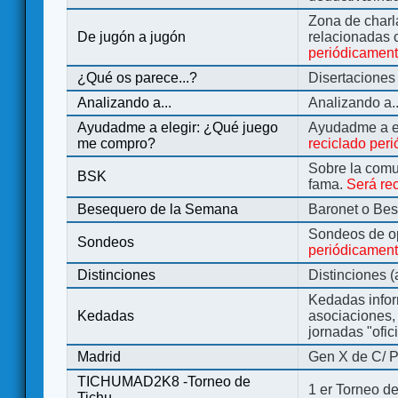
Zona de charl
De jugón a jugón
relacionadas 
periódicamen
¿Qué os parece...?
Disertaciones
Analizando a...
Analizando a..
Ayudadme a elegir: ¿Qué juego
Ayudadme a e
me compro?
reciclado per
Sobre la comu
BSK
fama.
Será re
Besequero de la Semana
Baronet o Be
Sondeos de o
Sondeos
periódicament
Distinciones
Distinciones 
Kedadas infor
Kedadas
asociaciones, 
jornadas "ofic
Madrid
Gen X de C/ P
TICHUMAD2K8 -Torneo de
1 er Torneo de
Tichu