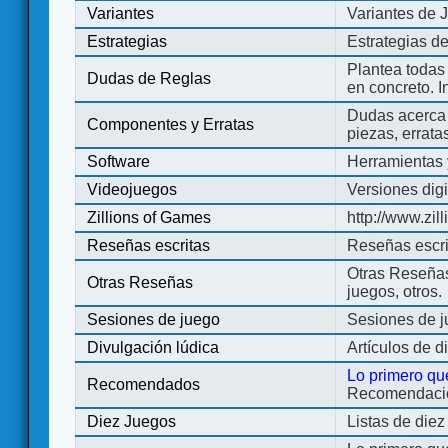
Variantes
Variantes de 
Estrategias
Estrategias d
Plantea todas
Dudas de Reglas
en concreto. 
Dudas acerca 
Componentes y Erratas
piezas, errata
Software
Herramientas 
Videojuegos
Versiones digi
Zillions of Games
http://www.zi
Reseñas escritas
Reseñas escri
Otras Reseñas 
Otras Reseñas
juegos, otros.
Sesiones de juego
Sesiones de 
Divulgación lúdica
Artículos de d
Lo primero qu
Recomendados
Recomendacion
Diez Juegos
Listas de die