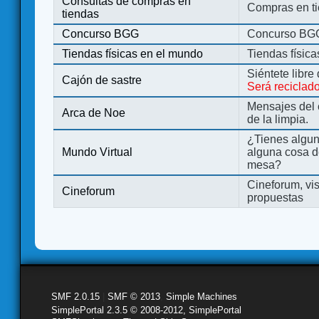
Consultas de compras en
Compras en ti
tiendas
Concurso BGG
Concurso BG
Tiendas físicas en el mundo
Tiendas físic
Siéntete libre
Cajón de sastre
Será reciclad
Mensajes del 
Arca de Noe
de la limpia.
¿Tienes algu
Mundo Virtual
alguna cosa d
mesa?
Cineforum, vis
Cineforum
propuestas
SMF 2.0.15
|
SMF © 2013
,
Simple Machines
SimplePortal 2.3.5 © 2008-2012, SimplePortal