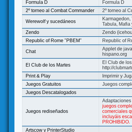
Formula D
Formula D
2º torneo al Combat Commander
2º torneo al
Karmagedon, W
Werewolf y sucedáneos
Tabula, Mafia
Zendo
Zendo (iceho
Republic of Rome "PBEM"
Republic of 
Applet de jav
Chat
hispano.org
El Club de los
El Club de los Martes
http://clubmar
Print & Play
Imprimir y Jug
Juegos Gratuitos
Juegos complet
Juegos Descatalogados
Adaptaciones 
juegos comple
Juegos rediseñados
comerciales q
incluyáis esc
PROHIBIDO.
Artscow y PrinterStudio