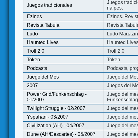
Juegos tradici
Juegos tradicionales
naipes.
Ezines
Ezines. Revist
Revista Tabula
Revista Tabul
Ludo
Ludo Magazi
Haunted Lives
Haunted Live
Troll 2.0
Troll 2.0
Token
Token
Podcasts
Podcasts, pro
Juego del Mes
Juego del Me
2007
Juegos del Me
Power Grid/Funkenschlag -
Juego del mes
01/2007
Funkenschlag 
Twilight Struggle - 02/2007
Juego del mes
Yspahan - 03/2007
Juego del me
Civilization (AH) - 04/2007
Juego del mes 
Dune (AH/Descartes) - 05/2007
Juego del me