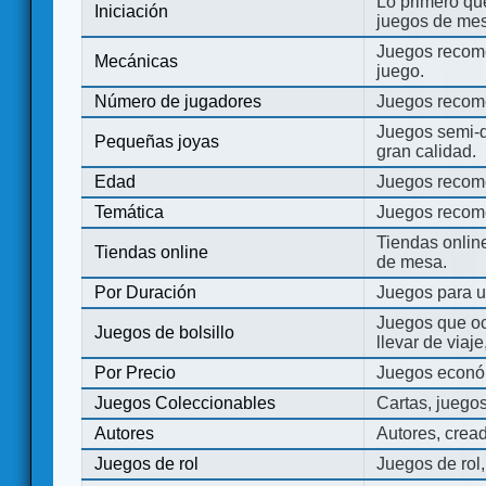
Lo primero que
Iniciación
juegos de mes
Juegos recome
Mecánicas
juego.
Número de jugadores
Juegos recom
Juegos semi-d
Pequeñas joyas
gran calidad.
Edad
Juegos recom
Temática
Juegos recom
Tiendas onli
Tiendas online
de mesa.
Por Duración
Juegos para u
Juegos que o
Juegos de bolsillo
llevar de viaje
Por Precio
Juegos económ
Juegos Coleccionables
Cartas, juego
Autores
Autores, crea
Juegos de rol
Juegos de rol,