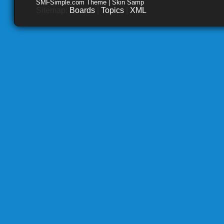
SMFSimple.com Theme | Skin Samp
Sitemap:
Boards
|
Topics
|
XML