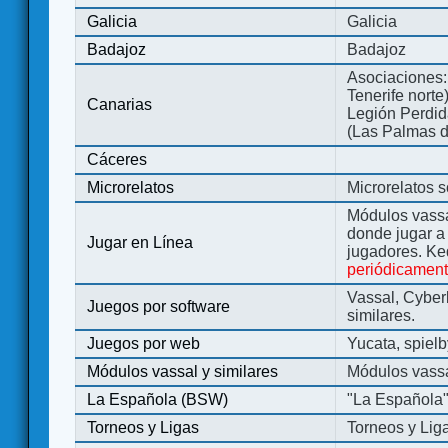
Galicia
Galicia
Badajoz
Badajoz
Asociaciones:
Tenerife norte
Canarias
Legión Perdida
(Las Palmas d
Cáceres
Microrelatos
Microrelatos 
Módulos vassa
donde jugar 
Jugar en Línea
jugadores. Ke
periódicamen
Vassal, Cyber
Juegos por software
similares.
Juegos por web
Yucata, spiel
Módulos vassal y similares
Módulos vassa
La Española (BSW)
"La Española
Torneos y Ligas
Torneos y Lig