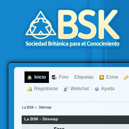
  Inicio
  Foro
Etiquetas
  Ezine
  Registrarse
  Webchat
  Ayuda
La BSK
»
Sitemap
La BSK - Sitemap