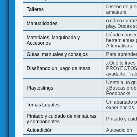
Diseño de jue
Talleres
amateurs.
o cómo currars
Manualidades
play. Dudas so
Dónde consegu
Materiales, Maquinaria y
herramientas 
Accesorios
Alternativas.
Guías, manuales y consejos
Para aprender
¿Qué te traes
Diseñando un juego de mesa
PROYECTOS co
ayudarte. Tra
Únete a un gru
Playtestings
¿Buscas probad
Feedbacks.
Un apartado pa
Temas Legales
experiencias.
Pintado y cuidado de miniaturas
Pintado y cui
y componentes
Autoedición
Autoedición