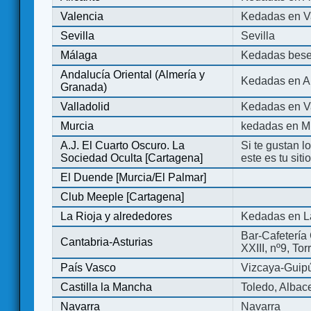
Valencia
Kedadas en V
Sevilla
Sevilla
Málaga
Kedadas bese
Andalucía Oriental (Almería y
Kedadas en An
Granada)
Valladolid
Kedadas en Va
Murcia
kedadas en M
A.J. El Cuarto Oscuro. La
Si te gustan l
Sociedad Oculta [Cartagena]
este es tu sit
El Duende [Murcia/El Palmar]
Club Meeple [Cartagena]
La Rioja y alrededores
Kedadas en L
Bar-Cafetería 
Cantabria-Asturias
XXIII, nº9, To
País Vasco
Vizcaya-Guip
Castilla la Mancha
Toledo, Albac
Navarra
Navarra