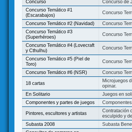
Concurso
Concurso de 
Concurso Temático #1
Concurso Temá
(Escarabajos)
Concurso Temático #2 (Navidad)
Concurso Tem
Concurso Temático #3
Concurso Tem
(Superhéroes)
Concurso Temático #4 (Lovecraft
Concurso Temá
y Cthulhu)
Concurso Temático #5 (Piel de
Concurso Temá
Toro)
Concurso Temático #6 (NSR)
Concurso Tem
Microjuegos d
18 cartas
opinar.
En Solitario
Juegos en soli
Componentes y partes de juegos
Componentes 
Contratación d
Pintores, escultores y artistas
esculpido y d
Subasta 2008
Subasta Bene