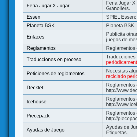
Feria Jugar X
Feria Jugar X Jugar
Granollers.
Essen
SPIEL Essen: 
Planeta BSK
Planeta BSK
Publicita otra
Enlaces
juegos de me
Reglamentos
Reglamentos d
Traducciones
Traducciones en proceso
periódicamen
Necesitas alg
Peticiones de reglamentos
reciclado per
Reglamentos d
Decktet
http://www.de
Reglamentos d
Icehouse
http://www.ic
Reglamentos 
Piecepack
http://piecepa
Ayudas de Jue
Ayudas de Juego
Etiquetas.