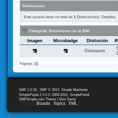
Distinciones
Este usuario tiene un total de
1
Distinción(es). Detalles:
Categoría: Distinciones en la BSK
Imagen
Microbadge
Distinción
R
Dinosaurio
Páginas: [
1
]
SMF 2.0.15
|
SMF © 2013
,
Simple Machines
SimplePortal 2.3.5 © 2008-2012, SimplePortal
SMFSimple.com Theme | Skin Samp
Sitemap:
Boards
|
Topics
|
XML