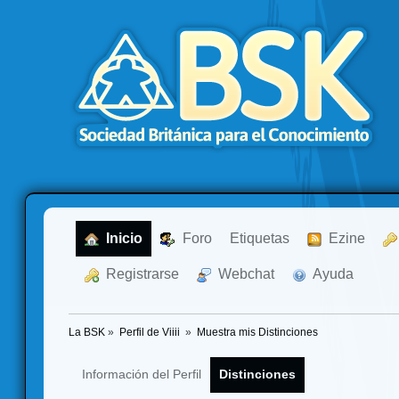
  Inicio
  Foro
Etiquetas
  Ezine
  Registrarse
  Webchat
  Ayuda
La BSK
»
Perfil de Viiii 
»
Muestra mis Distinciones
Información del Perfil
Distinciones