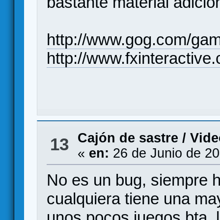
bastante material adicio
http://www.gog.com/gam
http://www.fxinteractiv
Cajón de sastre
/
Vide
13
«
en:
26 de Junio de 20
No es un bug, siempre h
cualquiera tiene una ma
unos pocos juegos bta, l