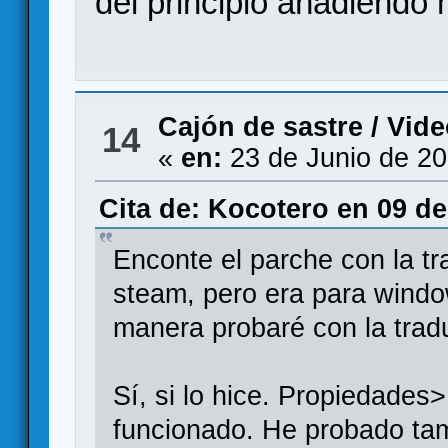
del principio añadiendo m
Cajón de sastre
/
Vide
14
«
en:
23 de Junio de 20
Cita de: Kocotero en 09 de
Enconte el parche con la tra
steam, pero era para windo
manera probaré con la trad
Sí, si lo hice. Propiedade
funcionado. He probado tam