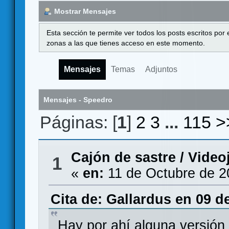
Mostrar Mensajes
Esta sección te permite ver todos los posts escritos por
zonas a las que tienes acceso en este momento.
Mensajes
Temas
Adjuntos
Mensajes - Speedro
Páginas: [
1
]
2
3
...
115
>
Cajón de sastre
/
Video
1
«
en:
11 de Octubre de 2
Cita de: Gallardus en 09 d
Hay por ahí alguna versión