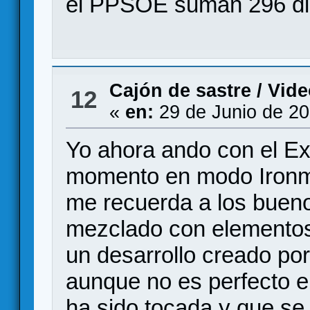
el PPSOE suman 296 di
Cajón de sastre
/
Vide
12
«
en:
29 de Junio de 20
Yo ahora ando con el Ex
momento en modo Iron
me recuerda a los buen
mezclado con elementos 
un desarrollo creado po
aunque no es perfecto en
ha sido tocada y que s