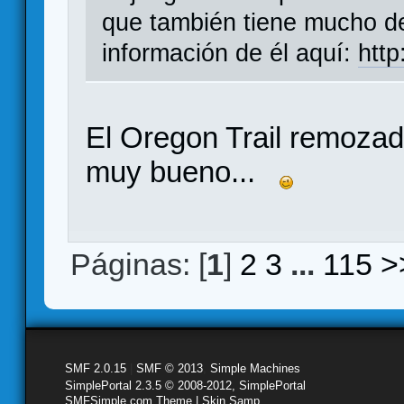
que también tiene mucho de
información de él aquí:
http
El Oregon Trail remozad
muy bueno...
Páginas: [
1
]
2
3
...
115
>
SMF 2.0.15
|
SMF © 2013
,
Simple Machines
SimplePortal 2.3.5 © 2008-2012, SimplePortal
SMFSimple.com Theme | Skin Samp