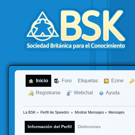
  Inicio
  Foro
Etiquetas
  Ezine
  Registrarse
  Webchat
  Ayuda
La BSK
»
Perfil de Speedro 
»
Mostrar Mensajes
»
Mensajes
Información del Perfil
Distinciones