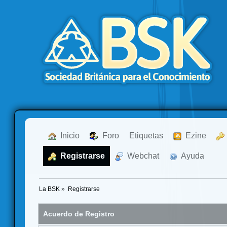
  Inicio
  Foro
Etiquetas
  Ezine
  Registrarse
  Webchat
  Ayuda
La BSK
»
Registrarse
Acuerdo de Registro