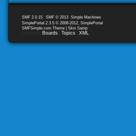
SMF 2.0.15
|
SMF © 2013
,
Simple Machines
SimplePortal 2.3.5 © 2008-2012, SimplePortal
SMFSimple.com Theme | Skin Samp
Sitemap:
Boards
|
Topics
|
XML