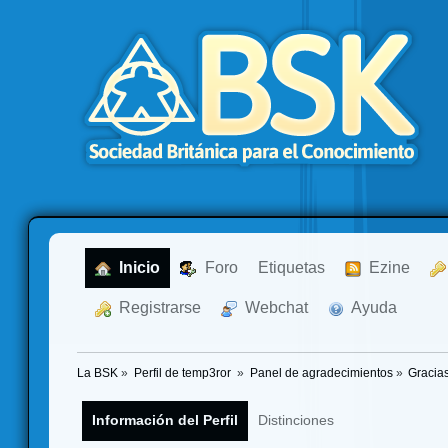
  Inicio
  Foro
Etiquetas
  Ezine
  Registrarse
  Webchat
  Ayuda
La BSK
»
Perfil de temp3ror 
»
Panel de agradecimientos
»
Gracia
Información del Perfil
Distinciones