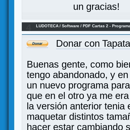
un gracias!
4
LUDOTECA
/
Software
/
PDF Cartas 2 - Programa
para imprimir
Donar con Tapata
Buenas gente, como bien
tengo abandonado, y en
un nuevo programa para 
que en el otro ya me er
la versión anterior teni
maquetar distintos tama
hacer estar cambiando s