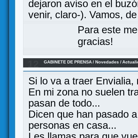
dejaron aviso en el buzó
venir, claro-). Vamos, de 
Para este me
gracias!
12
GABINETE DE PRENSA
/
Novedades / Actual
para Xia en castellano por Maldito Games
Si lo va a traer Envialia
En mi zona no suelen tra
pasan de todo...
Dicen que han pasado a
personas en casa...
Les llamas para que vuelv