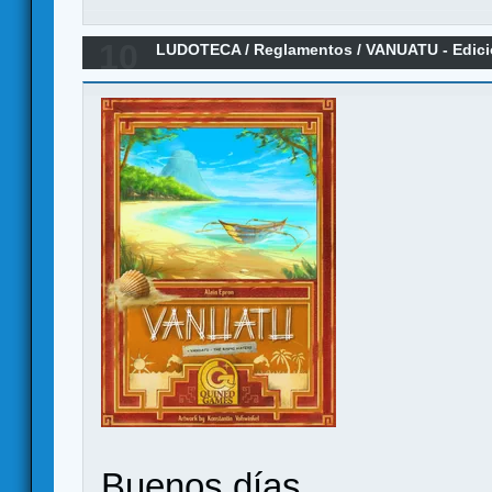
10
LUDOTECA
/
Reglamentos
/
VANUATU - Edic
(Reglamento)
Buenos días.