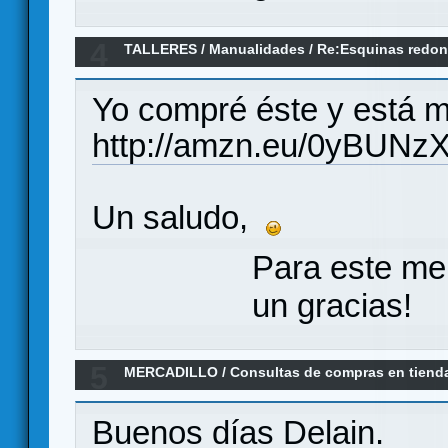
4
TALLERES
/
Manualidades
/
Re:Esquinas redond
Yo compré éste y está m
http://amzn.eu/0yBUNz
Un saludo,
Para este me
un gracias!
5
MERCADILLO
/
Consultas de compras en tiend
Dracotienda
Buenos días Delain.