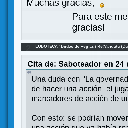
Muchas gracias,
Para este me
gracias!
2
LUDOTECA
/
Dudas de Reglas
/
Re:Vanuatu (Du
Cita de: Saboteador en 24 
Una duda con "La governado
de hacer una acción, el ju
marcadores de acción de una
Con esto: se podrían mover
una acción que ya había rea