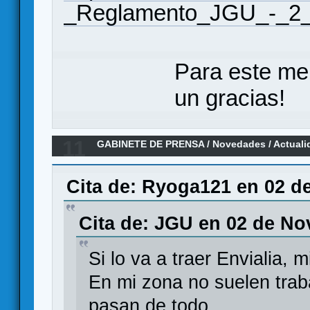
_Reglamento_JGU_-_2_
Para este me
un gracias!
11
GABINETE DE PRENSA
/
Novedades / Actuali
para Xia en castellano por Maldito Games
Cita de: Ryoga121 en 02 d
Cita de: JGU en 02 de No
Si lo va a traer Envialia,
En mi zona no suelen traba
pasan de todo...