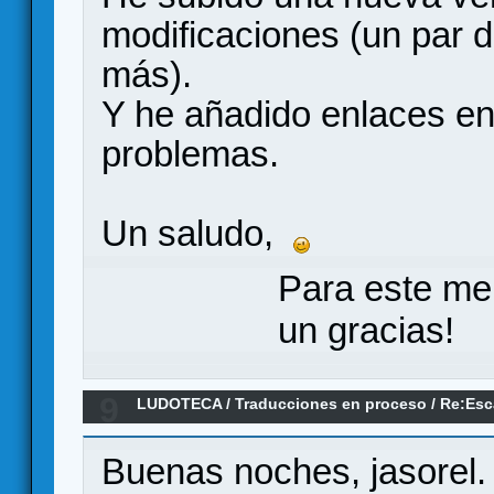
modificaciones (un par d
más).
Y he añadido enlaces e
problemas.
Un saludo,
Para este me
un gracias!
9
LUDOTECA
/
Traducciones en proceso
/
Re:Esc
75 aniversario Osprey Games.(se busca maque
Buenas noches, jasorel.