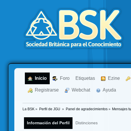
  Inicio
  Foro
Etiquetas
  Ezine
  Registrarse
  Webchat
  Ayuda
La BSK
»
Perfil de JGU 
»
Panel de agradecimientos
»
Mensajes t
Información del Perfil
Distinciones