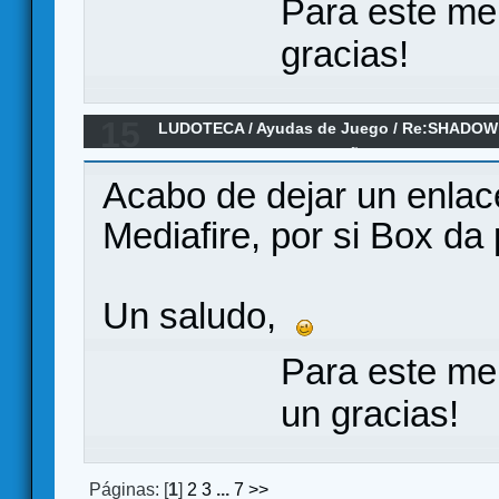
Para este me
gracias!
15
LUDOTECA
/
Ayudas de Juego
/
Re:SHADOW 
Castellano - NUEVO DISEÑO
Acabo de dejar un enlace
Mediafire, por si Box da
Un saludo,
Para este me
un gracias!
Páginas: [
1
]
2
3
...
7
>>