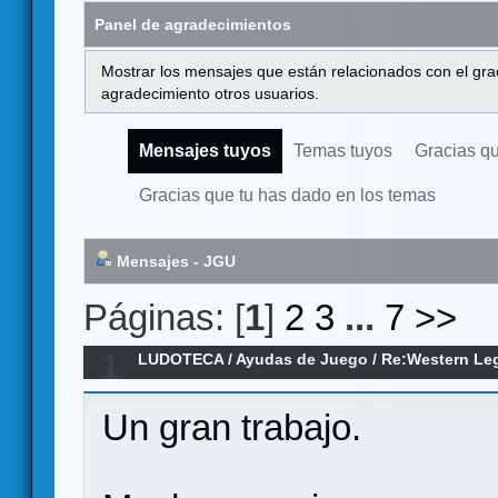
Panel de agradecimientos
Mostrar los mensajes que están relacionados con el gra
agradecimiento otros usuarios.
Mensajes tuyos
Temas tuyos
Gracias q
Gracias que tu has dado en los temas
Mensajes - JGU
Páginas: [
1
]
2
3
...
7
>>
1
LUDOTECA
/
Ayudas de Juego
/
Re:Western Le
Un gran trabajo.