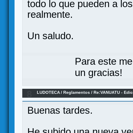
todo lo que pueden a lo
realmente.
Un saludo.
Para este me
un gracias!
8
LUDOTECA
/
Reglamentos
/
Re:VANUATU - Edi
(Reglamento)
Buenas tardes.
He subido una nueva ver