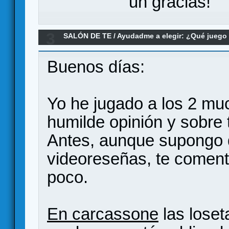
un gracias!
3
SALÓN DE TE
/
Ayudadme a elegir: ¿Qué jueg
¿Carcassonne o Cacao?
Buenos días:
Yo he jugado a los 2 muc
humilde opinión y sobre 
Antes, aunque supongo 
videoreseñas, te coment
poco.
En carcassone
las loset