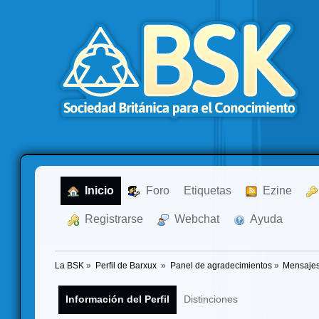
  Inicio
  Foro
Etiquetas
  Ezine
  Registrarse
  Webchat
  Ayuda
La BSK
»
Perfil de Barxux 
»
Panel de agradecimientos
»
Mensajes
Información del Perfil
Distinciones