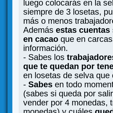
luego colocarás en la sel
siempre de 3 losetas, p
más o menos trabajadore
Además
estas cuentas 
en cacao
que en carcas
información.
- Sabes los
trabajadore
que te quedan por tene
en losetas de selva que
-
Sabes
en todo momen
(sabes si queda por sali
vender por 4 monedas, t
monedas) y cuáles
qued