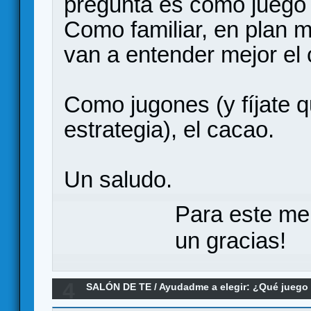
pregunta es como jueg
Como familiar, en plan m
van a entender mejor el
Como jugones (y fíjate q
estrategia), el cacao.
Un saludo.
Para este me
un gracias!
4
SALÓN DE TE
/
Ayudadme a elegir: ¿Qué jueg
Vs Samurai Vs Tikal.. solo puede quedar 1..