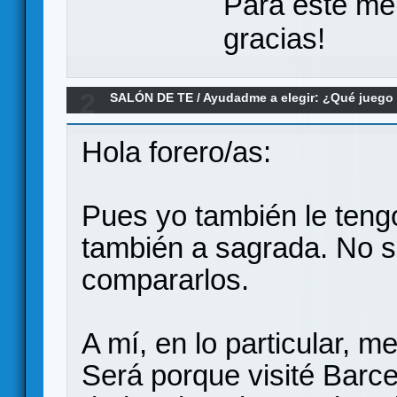
Para este me
gracias!
2
SALÓN DE TE
/
Ayudadme a elegir: ¿Qué jueg
Azul?
Hola forero/as:
Pues yo también le tengo
también a sagrada. No s
compararlos.
A mí, en lo particular, 
Será porque visité Barc