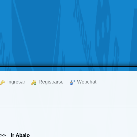
  Ingresar
  Registrarse
  Webchat
>>
Ir Abajo