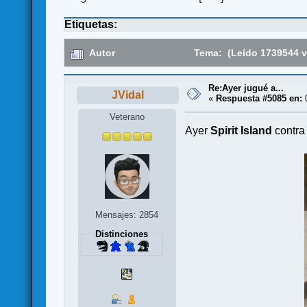
Etiquetas:
Autor
Tema: (Leído 1739544 v
Re:Ayer jugué a...
JVidal
«
Respuesta #5085 en:
0
Veterano
Ayer
Spirit Island
contra
Mensajes: 2854
Distinciones