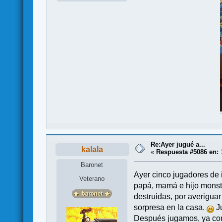
Re:Ayer jugué a...
kalala
«
Respuesta #5086 en:
1
Baronet
Ayer cinco jugadores de 
Veterano
papá, mamá e hijo monstr
destruidas, por averiguar
sorpresa en la casa.
Ju
Después jugamos, ya con