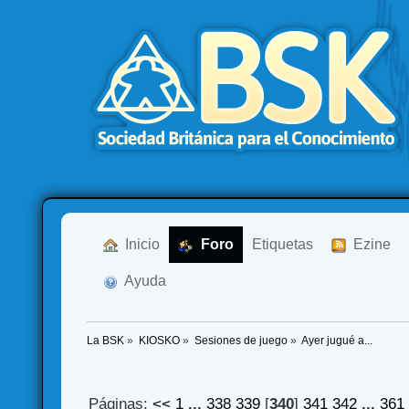
  Inicio
  Foro
Etiquetas
  Ezine
  Ayuda
La BSK
»
KIOSKO
»
Sesiones de juego
»
Ayer jugué a... 
Páginas:
<<
1
...
338
339
[
340
]
341
342
...
361