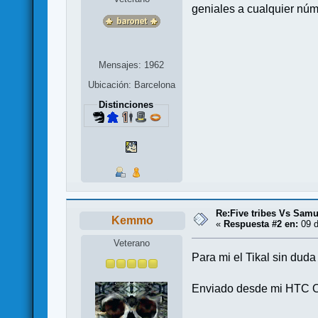
geniales a cualquier núm
Mensajes: 1962
Ubicación: Barcelona
Distinciones
Re:Five tribes Vs Samur
Kemmo
«
Respuesta #2 en:
09 d
Veterano
Para mi el Tikal sin dud
Enviado desde mi HTC O