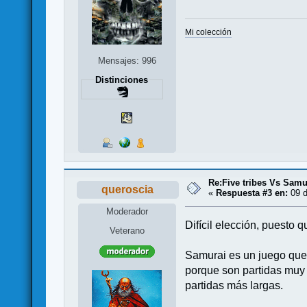
Mi colección
Mensajes: 996
Distinciones
Re:Five tribes Vs Samur
queroscia
«
Respuesta #3 en:
09 d
Moderador
Difícil elección, puesto
Veterano
Samurai es un juego que 
porque son partidas muy 
partidas más largas.