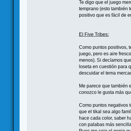
Te digo que el juego mer
temprano (esto también t
positivo que es fácil de
El Five Tribes:
Como puntos positivos, t
juego, pero es aire fres
menos). Si decíamos que 
loseta en cuestión para 
descuidar el tema mercad
Me parece que también el
conozco le gusta más que
Como puntos negativos te
que el tikal sea algo fam
hace cada color, saber h
con palabas más sencilla
Pues me cojo el genio qu