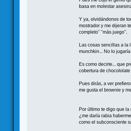
basa en molestar asesin
Y ya, olvidándonos de tod
mostrador y me dijeran te
completo" "más juego".
Las cosas sencillas a la 
munchkin... No lo jugarí
Es como decirte... que pr
cobertura de chocololate 
Pues dirás, a ver prefier
me gusta el brownie y me 
Por último te digo que la 
¿me daría rabia haberme 
como el subconsciente 