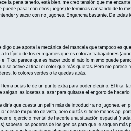
ece la pena tenerlo, está bien, me creó tensión que me encanta
e puede pasar con otros juegos) te terminas cansando de lo m
 entender y sacar con no jugones. Engancha bastante. De todas 
e digo que aporta la mecánica del mancala que tampoco es que 
co a lo típico de los eurogames que es colocar trabajadores (au
el Tikal parece que es hacer todo el rato lo mismo puede pare
que se active al final el color que más quieras. Pero me parece
eres, lo colores verdes o te quedas atrás.
 tema pujas le de un punto extra para poder elegirlo. El tikal 
 salgan las losetas al azar para quitarse el engorro de hacerlo
 diría que cuesta un pelín más de introducir a no jugones, en
iliar desde mi punto de vista, pero quizás si tiene menos ap, p
acer el ejercicio mental de hacerte una situación espacial (nad
s) saberse los poderes de los genios para que le saquen más par
e hace que los ancianos blancos den más puntos que la gente no