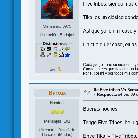
Five tribes, siendo muy c
Tikal es un clásico donde
Mensajes: 3975
Así que yo, en mi caso y 
Ubicación: Badajoz
Distinciones
En cualquier caso, elijas
Cada juego tiene su momento y
Cuando crees que no cabe un ton
Por ti, por mí y por todos mis c
Re:Five tribes Vs Samur
Barxux
«
Respuesta #4 en:
09 d
Habitual
Buenas noches:
Mensajes: 101
Tengo Five Tribes, he jug
Ubicación: Alcalá de
Henares (Madrid)
Entre Tikal y Five Tribes,