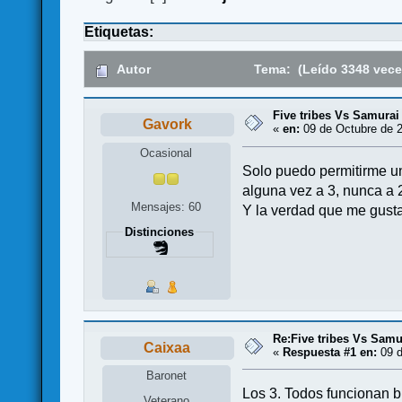
Etiquetas:
Autor
Tema: (Leído 3348 vece
Five tribes Vs Samurai 
Gavork
«
en:
09 de Octubre de 2
Ocasional
Solo puedo permitirme un
alguna vez a 3, nunca a 
Mensajes: 60
Y la verdad que me gusta
Distinciones
Re:Five tribes Vs Samur
Caixaa
«
Respuesta #1 en:
09 d
Baronet
Los 3. Todos funcionan bi
Veterano