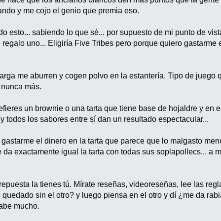
ando y me cojo el genio que premia eso.
o esto... sabiendo lo que sé... por supuesto de mi punto de vista
 regalo uno... Eligiría Five Tribes pero porque quiero gastarme 
larga me aburren y cogen polvo en la estantería. Tipo de juego q
a nunca más.
efieres un brownie o una tarta que tiene base de hojaldre y en 
y todos los sabores entre sí dan un resultado espectacular...
o gastarme el dinero en la tarta que parece que lo malgasto men
da exactamente igual la tarta con todas sus soplapollecs... a m
repuesta la tienes tú. Mírate reseñas, videoreseñas, lee las regl
quedado sin el otro? y luego piensa en el otro y dí ¿me da rab
sabe mucho.