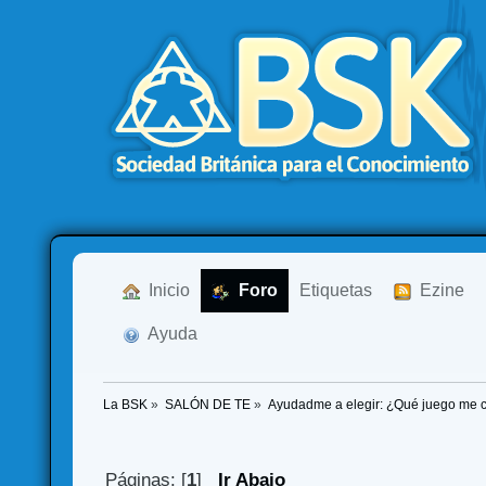
  Inicio
  Foro
Etiquetas
  Ezine
  Ayuda
La BSK
»
SALÓN DE TE
»
Ayudadme a elegir: ¿Qué juego me
Páginas: [
1
]
Ir Abajo