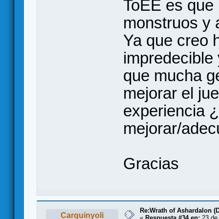
ToEE es que n
monstruos y 
Ya que creo 
impredecible 
que mucha gen
mejorar el ju
experiencia ¿
mejorar/adec
Gracias
Re:Wrath of Ashardalon (
Carquinyoli
«
Respuesta #34 en:
23 de 