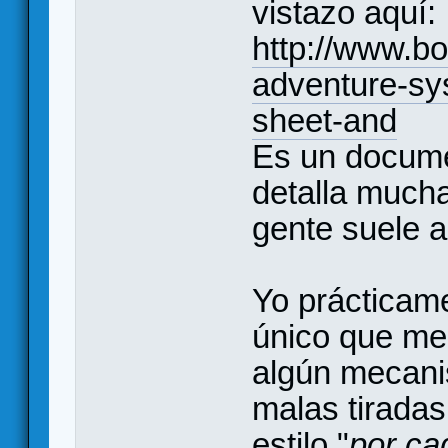
vistazo aquí:
http://www.b
adventure-sy
sheet-and
Es un docume
detalla mucha
gente suele ap
Yo prácticam
único que me 
algún mecani
malas tiradas
estilo "
por ca