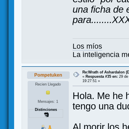
una ficha de
para........X
Los míos
La inteligencia m
Re:Wrath of Ashardalon (
Pompetuken
«
Respuesta #35 en:
29 de 
19:27:51 »
Recien Llegado
Hola. Me he he
Mensajes: 1
tengo una du
Distinciones
Al morir los 