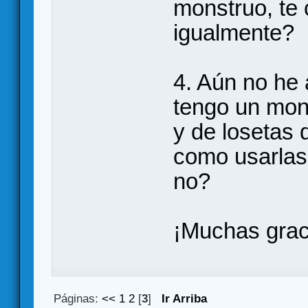
monstruo, te
igualmente?
4. Aún no he
tengo un mon
y de losetas 
como usarlas
no?
¡Muchas grac
Páginas:
<<
1
2
[
3
]
Ir Arriba