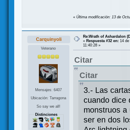
«
Última modificación: 13 de Octu
Re:Wrath of Ashardalon (
Carquinyoli
«
Respuesta #32 en:
14 de 
11:40:28 »
Veterano
Citar
Citar
3.- Las cart
Mensajes: 6407
Ubicación: Tarragona
cuando dice 
So say we all!
monstruos a 
Distinciones
ser en dos lo
Arc lightning