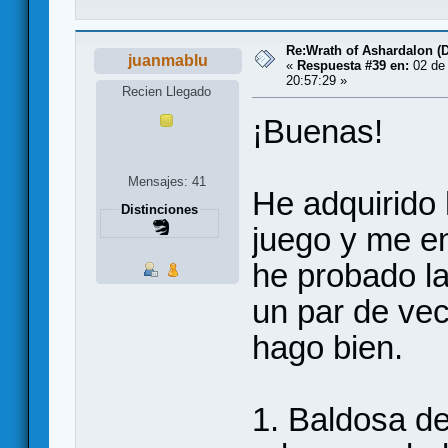
Re:Wrath of Ashardalon (
juanmablu
«
Respuesta #39 en:
02 de 
20:57:29 »
Recien Llegado
¡Buenas!
Mensajes: 41
He adquirido
Distinciones
juego y me e
he probado la
un par de vec
hago bien.
1. Baldosa de