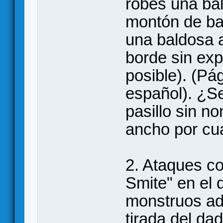
robes una bal
montón de ba
una baldosa a
borde sin expl
posible). (Pá
español). ¿Se
pasillo sin n
ancho por cua
2. Ataques co
Smite" en el 
monstruos ad
tirada del da