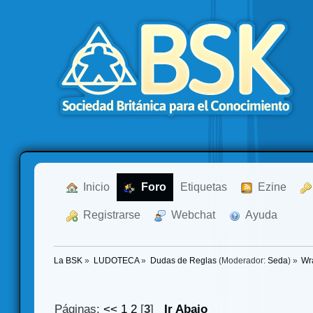
  Inicio
  Foro
Etiquetas
  Ezine
  Registrarse
  Webchat
  Ayuda
La BSK
»
LUDOTECA
»
Dudas de Reglas
(Moderador:
Seda
) »
Wr
Páginas:
<<
1
2
[
3
]
Ir Abajo