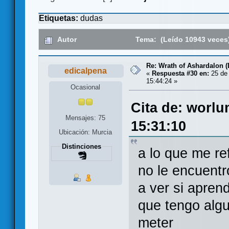
Etiquetas:
dudas
Autor
Tema: (Leído 10943 veces
Re: Wrath of Ashardalon 
edicalpena
«
Respuesta #30 en:
25 de 
15:44:24 »
Ocasional
Cita de: worlu
Mensajes: 75
15:31:10
Ubicación: Murcia
Distinciones
a lo que me re
no le encuentr
a ver si apren
que tengo algu
meter