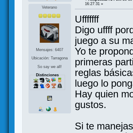
16:27:31 »
Veterano
Ufffffff
Digo uffff po
juego a su m
Yo te propond
Mensajes: 6407
Ubicación: Tarragona
primeras part
So say we all!
reglas básica
Distinciones
luego lo pong
Hay quien mo
gustos.
Si te manejas