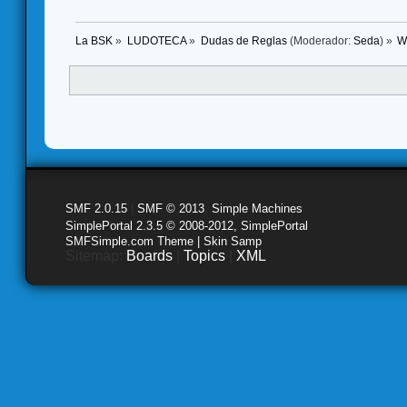
La BSK
»
LUDOTECA
»
Dudas de Reglas
(Moderador:
Seda
) »
W
SMF 2.0.15
|
SMF © 2013
,
Simple Machines
SimplePortal 2.3.5 © 2008-2012, SimplePortal
SMFSimple.com Theme | Skin Samp
Sitemap:
Boards
|
Topics
|
XML