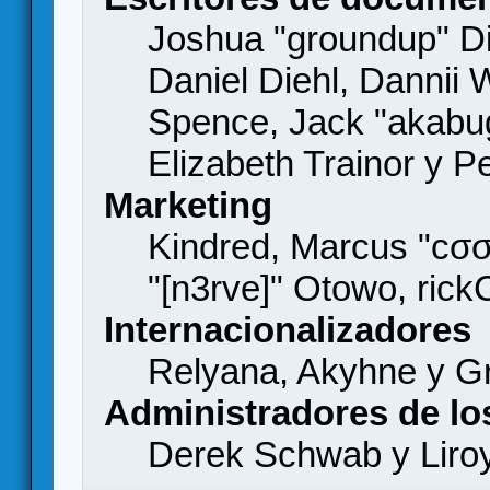
Joshua "groundup" Di
Daniel Diehl, Dannii 
Spence, Jack "akabu
Elizabeth Trainor y 
Marketing
Kindred, Marcus "cσσ
"[n3rve]" Otowo, rick
Internacionalizadores
Relyana, Akyhne y G
Administradores de lo
Derek Schwab y Liro