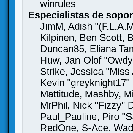
winrules
Especialistas de sopor
JimM, Adish "(F.L.A.M
Kilpinen, Ben Scott,
Duncan85, Eliana Tame
Huw, Jan-Olof "Owdy"
Strike, Jessica "Mis
Kevin "greyknight17" H
Mattitude, Mashby, Mic
MrPhil, Nick "Fizzy" 
Paul_Pauline, Piro "S
RedOne, S-Ace, Wad