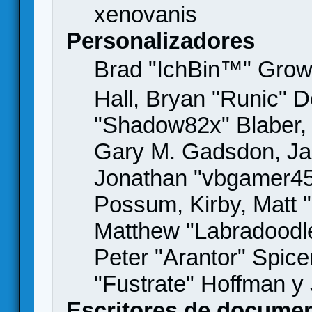
xenovanis
Personalizadores
Brad "IchBin™" Gro
Hall, Bryan "Runic" D
"Shadow82x" Blaber, 
Gary M. Gadsdon, Jas
Jonathan "vbgamer45" 
Possum, Kirby, Matt
Matthew "Labradoodle
Peter "Arantor" Spice
"Fustrate" Hoffman y
Escritores de docume