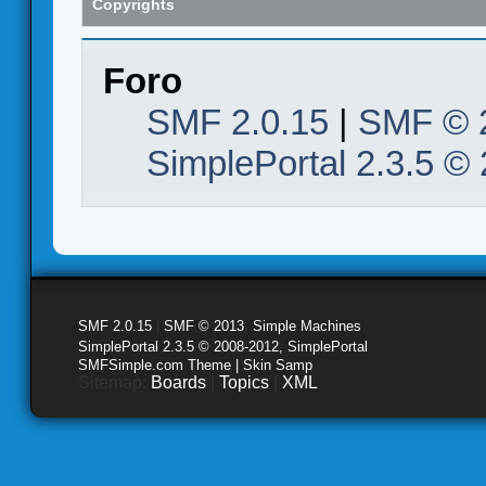
Copyrights
Foro
SMF 2.0.15
|
SMF © 
SimplePortal 2.3.5 ©
SMF 2.0.15
|
SMF © 2013
,
Simple Machines
SimplePortal 2.3.5 © 2008-2012, SimplePortal
SMFSimple.com Theme | Skin Samp
Sitemap:
Boards
|
Topics
|
XML