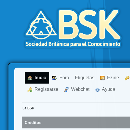
  Inicio
  Foro
Etiquetas
  Ezine
  Registrarse
  Webchat
  Ayuda
La BSK
Créditos