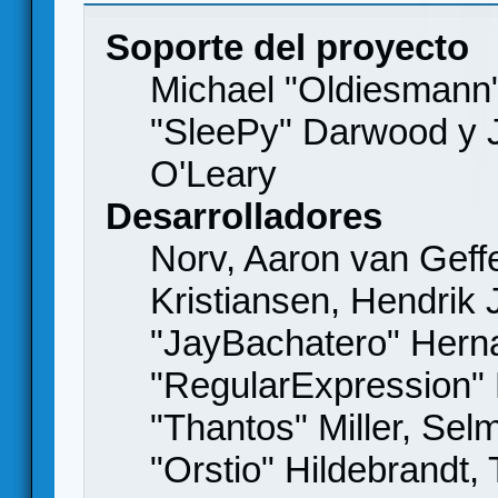
Soporte del proyecto
Michael "Oldiesmann
"SleePy" Darwood y J
O'Leary
Desarrolladores
Norv, Aaron van Geffe
Kristiansen, Hendrik
"JayBachatero" Hern
"RegularExpression"
"Thantos" Miller, Se
"Orstio" Hildebrandt,