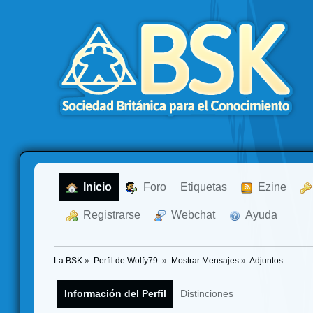
  Inicio
  Foro
Etiquetas
  Ezine
  Registrarse
  Webchat
  Ayuda
La BSK
»
Perfil de Wolfy79 
»
Mostrar Mensajes
»
Adjuntos
Información del Perfil
Distinciones