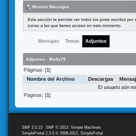
Mostrar Mensajes
Esta sección te permite ver todos los posts escritos por
zonas a las que tienes acceso en este momento.
Mensajes
Temas
Adjuntos
Adjuntos - Wolfy79
Páginas: [
1
]
Nombre del Archivo
Descargas
Mensa
El usuario aún no
Páginas: [
1
]
SMF 2.0.15
|
SMF © 2013
,
Simple Machines
SimplePortal 2.3.5 © 2008-2012, SimplePortal