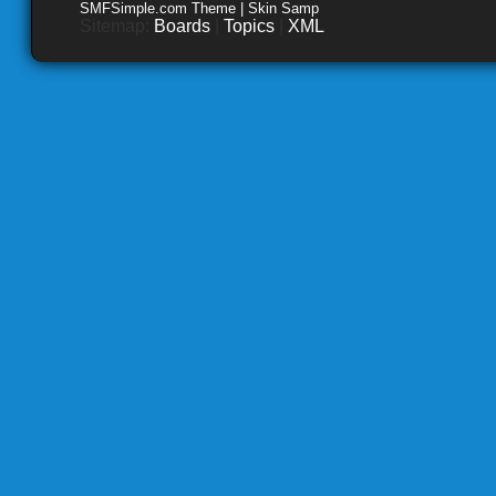
SMFSimple.com Theme | Skin Samp
Sitemap:
Boards
|
Topics
|
XML