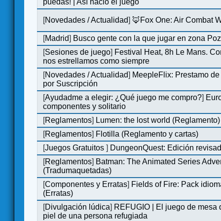
puedas! | Así nació el juego
[
Novedades / Actualidad
]
🦊Fox One: Air Combat 
[
Madrid
]
Busco gente con la que jugar en zona Po
[
Sesiones de juego
]
Festival Heat, 8h Le Mans. C
nos estrellamos como siempre
[
Novedades / Actualidad
]
MeepleFlix: Prestamo de
por Suscripción
[
Ayudadme a elegir: ¿Qué juego me compro?
]
Eur
componentes y solitario
[
Reglamentos
]
Lumen: the lost world (Reglamento)
[
Reglamentos
]
Flotilla (Reglamento y cartas)
[
Juegos Gratuitos
]
DungeonQuest: Edición revisad
[
Reglamentos
]
Batman: The Animated Series Adve
(Tradumaquetadas)
[
Componentes y Erratas
]
Fields of Fire: Pack id
(Erratas)
[
Divulgación lúdica
]
REFUGIO | El juego de mesa q
piel de una persona refugiada