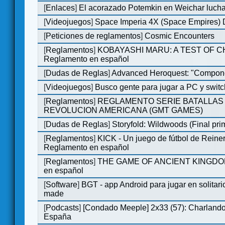
[
Enlaces
]
El acorazado Potemkin en Weichar lucha
[
Videojuegos
]
Space Imperia 4X (Space Empires) D
[
Peticiones de reglamentos
]
Cosmic Encounters
[
Reglamentos
]
KOBAYASHI MARU: A TEST OF 
Reglamento en español
[
Dudas de Reglas
]
Advanced Heroquest: "Compone
[
Videojuegos
]
Busco gente para jugar a PC y switc
[
Reglamentos
]
REGLAMENTO SERIE BATALLAS 
REVOLUCION AMERICANA (GMT GAMES)
[
Dudas de Reglas
]
Storyfold: Wildwoods (Final prim
[
Reglamentos
]
KICK - Un juego de fútbol de Reiner
Reglamento en español
[
Reglamentos
]
THE GAME OF ANCIENT KINGDOM
en español
[
Software
]
BGT - app Android para jugar en solitari
made
[
Podcasts
]
[Condado Meeple] 2x33 (57): Charlan
España