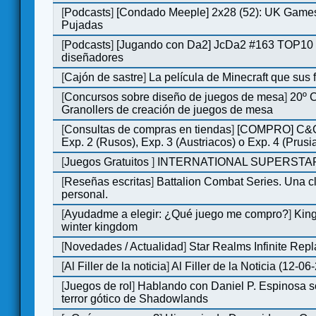
[
Podcasts
]
[Condado Meeple] 2x28 (52): UK Games
Pujadas
[
Podcasts
]
[Jugando con Da2] JcDa2 #163 TOP10 
diseñadores
[
Cajón de sastre
]
La película de Minecraft que sus 
[
Concursos sobre diseño de juegos de mesa
]
20º 
Granollers de creación de juegos de mesa
[
Consultas de compras en tiendas
]
[COMPRO] C&C
Exp. 2 (Rusos), Exp. 3 (Austriacos) o Exp. 4 (Prusi
[
Juegos Gratuitos
]
INTERNATIONAL SUPERSTAR
[
Reseñas escritas
]
Battalion Combat Series. Una cl
personal.
[
Ayudadme a elegir: ¿Qué juego me compro?
]
King
winter kingdom
[
Novedades / Actualidad
]
Star Realms Infinite Repl
[
Al Filler de la noticia
]
Al Filler de la Noticia (12-06
[
Juegos de rol
]
Hablando con Daniel P. Espinosa s
terror gótico de Shadowlands