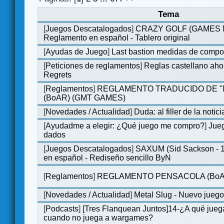
Tema
[
Juegos Descatalogados
]
CRAZY GOLF (GAMES Ma
Reglamento en español - Tablero original
[
Ayudas de Juego
]
Last bastion medidas de comp
[
Peticiones de reglamentos
]
Reglas castellano aho
Regrets
[
Reglamentos
]
REGLAMENTO TRADUCIDO DE 
(BoAR) (GMT GAMES)
[
Novedades / Actualidad
]
Duda: al filler de la notici
[
Ayudadme a elegir: ¿Qué juego me compro?
]
Jueg
dados
[
Juegos Descatalogados
]
SAXUM (Sid Sackson - 
en español - Rediseño sencillo ByN
[
Reglamentos
]
REGLAMENTO PENSACOLA (BoA
[
Novedades / Actualidad
]
Metal Slug - Nuevo jueg
[
Podcasts
]
[Tres Flanquean Juntos]14-¿A qué jue
cuando no juega a wargames?