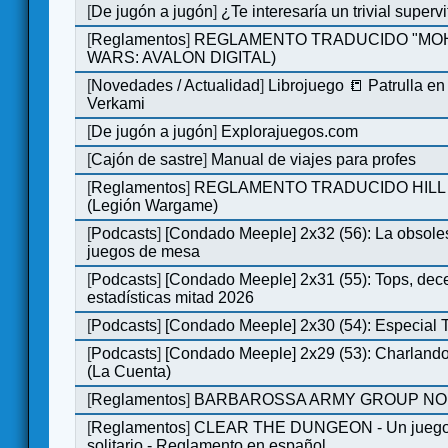
[
De jugón a jugón
]
¿Te interesaría un trivial super
[
Reglamentos
]
REGLAMENTO TRADUCIDO "MOH
WARS: AVALON DIGITAL)
[
Novedades / Actualidad
]
Librojuego 📒 Patrulla en
Verkami
[
De jugón a jugón
]
Explorajuegos.com
[
Cajón de sastre
]
Manual de viajes para profes
[
Reglamentos
]
REGLAMENTO TRADUCIDO HILL
(Legión Wargame)
[
Podcasts
]
[Condado Meeple] 2x32 (56): La obsole
juegos de mesa
[
Podcasts
]
[Condado Meeple] 2x31 (55): Tops, dec
estadísticas mitad 2026
[
Podcasts
]
[Condado Meeple] 2x30 (54): Especial
[
Podcasts
]
[Condado Meeple] 2x29 (53): Charlando
(La Cuenta)
[
Reglamentos
]
BARBAROSSA ARMY GROUP NO
[
Reglamentos
]
CLEAR THE DUNGEON - Un juego 
solitario - Reglamento en español