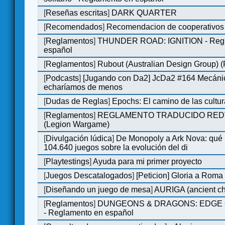
[
Reseñas escritas
]
DARK QUARTER
[
Recomendados
]
Recomendacion de cooperativos 
[
Reglamentos
]
THUNDER ROAD: IGNITION - Regl
español
[
Reglamentos
]
Rubout (Australian Design Group) 
[
Podcasts
]
[Jugando con Da2] JcDa2 #164 Mecáni
echaríamos de menos
[
Dudas de Reglas
]
Epochs: El camino de las cultu
[
Reglamentos
]
REGLAMENTO TRADUCIDO RED
(Legion Wargame)
[
Divulgación lúdica
]
De Monopoly a Ark Nova: qué
104.640 juegos sobre la evolución del di
[
Playtestings
]
Ayuda para mi primer proyecto
[
Juegos Descatalogados
]
[Peticion] Gloria a Roma
[
Diseñando un juego de mesa
]
AURIGA (ancient cha
[
Reglamentos
]
DUNGEONS & DRAGONS: EDGE 
- Reglamento en español