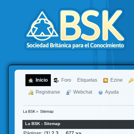
  Inicio
  Foro
Etiquetas
  Ezine
  Registrarse
  Webchat
  Ayuda
La BSK
»
Sitemap
La BSK - Sitemap
Páginas: [
1
]
2
3
...
677
>>