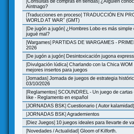
[
Consultas de compras en tiendas
]
¿Alguien conoce
Aintnago?
[
Traducciones en proceso
]
TRADUCCIÓN EN PRO
WORLD AT WAR" (GMT)
[
De jugón a jugón
]
¿Hombres Lobo es más simple q
jugué mal?
[
Wargames
]
PARTIDAS DE WARGAMES - PRIM
2026
[
De jugón a jugón
]
Desintoxicación jugona expres
[
Divulgación lúdica
]
Charlando con la Chica WOM | 
mejores insertos para juegos
[
Jornadas
]
Jornada de juegos de estrategia históri
03/10/2026
[
Reglamentos
]
SCOUNDREL - Un juego de cartas en
like - Reglamento en español
[
JORNADAS BSK
]
Cuestionario ( Autor kalamidad
[
JORNADAS BSK
]
Agrademientos
[
Diez Juegos
]
10 juegos ideales para llevarte de 
[
Novedades / Actualidad
]
Gloom of Kilforth.