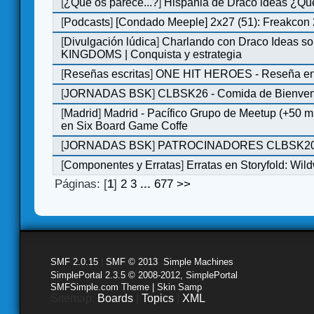
[
¿Qué os parece...?
]
Hispania de Draco ideas ¿Qu
[
Podcasts
]
[Condado Meeple] 2x27 (51): Freakcon
[
Divulgación lúdica
]
Charlando con Draco Ideas s
KINGDOMS | Conquista y estrategia
[
Reseñas escritas
]
ONE HIT HEROES - Reseña en 
[
JORNADAS BSK
]
CLBSK26 - Comida de Bienve
[
Madrid
]
Madrid - Pacífico Grupo de Meetup (+50 
en Six Board Game Coffe
[
JORNADAS BSK
]
PATROCINADORES CLBSK2
[
Componentes y Erratas
]
Erratas en Storyfold: Wi
Páginas: [
1
]
2
3
...
677
>>
SMF 2.0.15
|
SMF © 2013
,
Simple Machines
SimplePortal 2.3.5 © 2008-2012, SimplePortal
SMFSimple.com Theme | Skin Samp
Sitemap:
Boards
|
Topics
|
XML