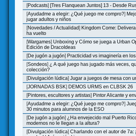
[
Podcasts
]
[Tres Flanquean Juntos] 13 - Desde Ru
[
Ayudadme a elegir: ¿Qué juego me compro?
]
Mejo
jugar adultos y niños
[
Novedades / Actualidad
]
Kingdom Come: Deliveran
ha vuelto
[
Wargames
]
Unboxing y Cómo se juega a Urban Op
Edición de DracoIdeas
[
De jugón a jugón
]
Practicidad vs imaginería en lo
[
Sondeos
]
¿ A qué juego has jugado más veces, qu
colección?
[
Divulgación lúdica
]
Jugar a juegos de mesa con u
[
JORNADAS BSK
]
DEMOS URMS en CLBSK 26
[
Pintores, escultores y artistas
]
Pintor Alicante y en
[
Ayudadme a elegir: ¿Qué juego me compro?
]
Jue
30 minutos para alumnos de la ESO
[
De jugón a jugón
]
¿Ha envejecido mal Puerto Rico
modernos no le llegan a la altura?
[
Divulgación lúdica
]
Charlando con el autor de 7a: