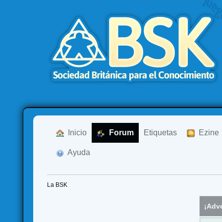
  Inicio
  Forum
Etiquetas
  Ezine
  Ayuda
La BSK
¡Adve