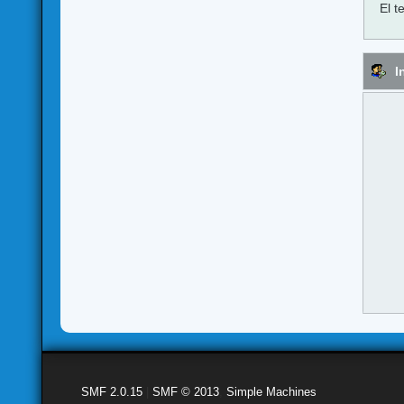
El t
I
SMF 2.0.15
|
SMF © 2013
,
Simple Machines