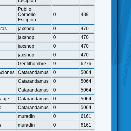
Escipion
Publio
Cornelio
0
489
Escipion
eras
jaxsnop
0
470
jaxsnop
0
470
jaxsnop
0
470
jaxsnop
0
470
Gentilhombre
9
6276
ciones
Catarandamus
0
5064
Catarandamus
0
5064
Catarandamus
0
5064
viaje
Catarandamus
0
5064
s
Catarandamus
0
5064
muradin
0
6161
s
muradin
0
6161