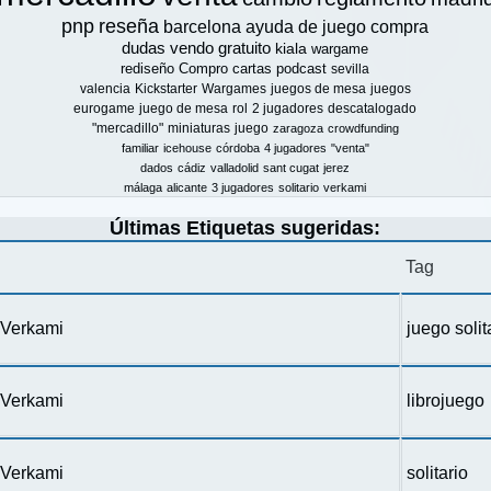
pnp
reseña
barcelona
ayuda de juego
compra
dudas
vendo
gratuito
kiala
wargame
rediseño
Compro
cartas
podcast
sevilla
valencia
Kickstarter
Wargames
juegos de mesa
juegos
eurogame
juego de mesa
rol
2 jugadores
descatalogado
"mercadillo"
miniaturas
juego
zaragoza
crowdfunding
familiar
icehouse
córdoba
4 jugadores
"venta"
dados
cádiz
valladolid
sant cugat
jerez
málaga
alicante
3 jugadores
solitario
verkami
Últimas Etiquetas sugeridas:
Tag
n Verkami
juego solit
n Verkami
librojuego
n Verkami
solitario