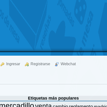
  Ingresar
  Registrarse
  Webchat
Etiquetas más populares
mercadillo
venta
cambio
reglamento
madri