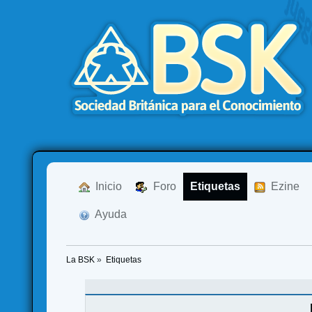
  Inicio
  Foro
Etiquetas
  Ezine
  Ayuda
La BSK
»
Etiquetas