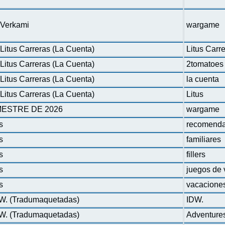
n Verkami
wargame
Litus Carreras (La Cuenta)
Litus Carr
Litus Carreras (La Cuenta)
2tomatoes
Litus Carreras (La Cuenta)
la cuenta
Litus Carreras (La Cuenta)
Litus
ESTRE DE 2026
wargame
s
recomenda
s
familiares
s
fillers
s
juegos de 
s
vacacione
DW. (Tradumaquetadas)
IDW.
DW. (Tradumaquetadas)
Adventure