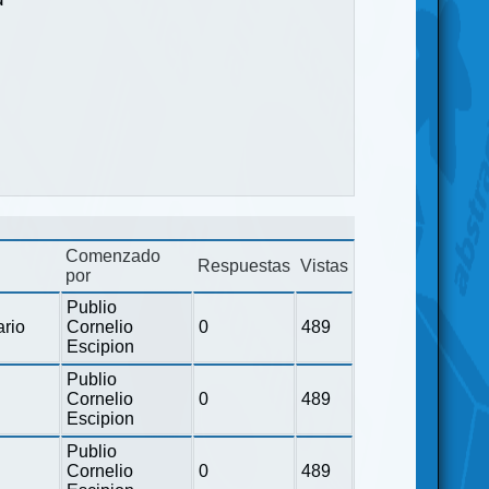
Comenzado
Respuestas
Vistas
por
Publio
ario
Cornelio
0
489
Escipion
Publio
Cornelio
0
489
Escipion
Publio
Cornelio
0
489