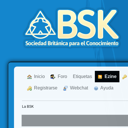
  Inicio
  Foro
Etiquetas
  Ezine
  Registrarse
  Webchat
  Ayuda
La BSK