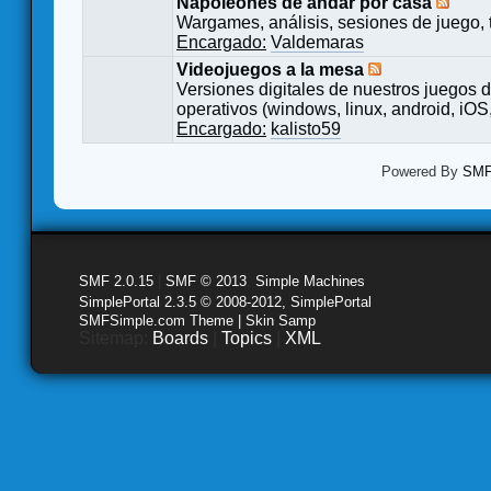
Napoleones de andar por casa
Wargames, análisis, sesiones de juego, 
Encargado:
Valdemaras
Videojuegos a la mesa
Versiones digitales de nuestros juegos d
operativos (windows, linux, android, iOS,
Encargado:
kalisto59
Powered By
SMF 
SMF 2.0.15
|
SMF © 2013
,
Simple Machines
SimplePortal 2.3.5 © 2008-2012, SimplePortal
SMFSimple.com Theme | Skin Samp
Sitemap:
Boards
|
Topics
|
XML