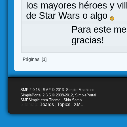
los mayores héroes y vil
de Star Wars o algo
Para este me
gracias!
Páginas: [
1
]
SMF 2.0.15
|
SMF © 2013
,
Simple Machines
SimplePortal 2.3.5 © 2008-2012, SimplePortal
SMFSimple.com Theme | Skin Samp
Sitemap:
Boards
|
Topics
|
XML