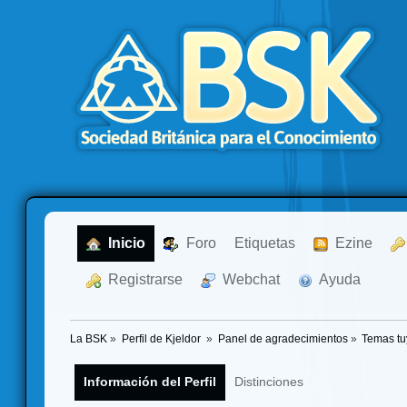
  Inicio
  Foro
Etiquetas
  Ezine
  Registrarse
  Webchat
  Ayuda
La BSK
»
Perfil de Kjeldor 
»
Panel de agradecimientos
»
Temas tu
Información del Perfil
Distinciones