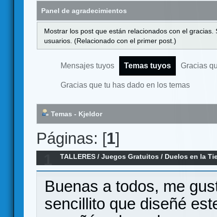
Panel de agradecimientos
Mostrar los post que están relacionados con el gracias.
usuarios. (Relacionado con el primer post.)
Mensajes tuyos
Temas tuyos
Gracias q
Gracias que tu has dado en los temas
Temas - Kjeldor
Páginas: [
1
]
1
TALLERES
/
Juegos Gratuitos
/
Duelos en la Tie
Buenas a todos, me gust
sencillito que diseñé e