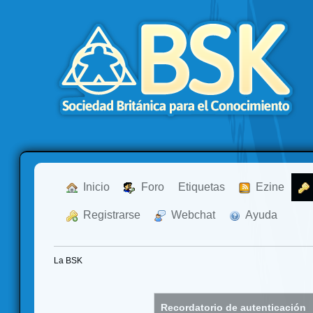
  Inicio
  Foro
Etiquetas
  Ezine
  Registrarse
  Webchat
  Ayuda
La BSK
Recordatorio de autenticación