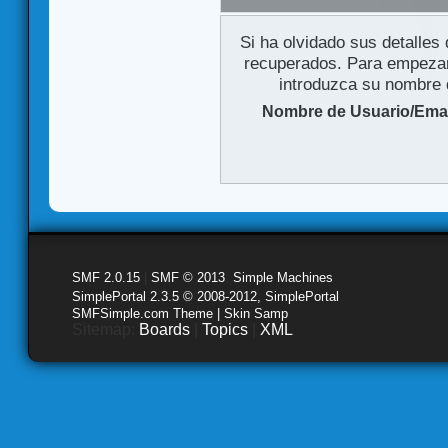
Si ha olvidado sus detalles
recuperados. Para empezar 
introduzca su nombre d
Nombre de Usuario/Emai
SMF 2.0.15
|
SMF © 2013
,
Simple Machines
SimplePortal 2.3.5 © 2008-2012, SimplePortal
SMFSimple.com Theme | Skin Samp
Sitemap:
Boards
|
Topics
|
XML