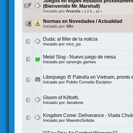
Juegos en inglés editados próximament
(Bienvenido Mr. Marshall)
Iniciado por
Ananda
«
1
2
3
...
11
»
Normas en Novedades / Actualidad
Iniciado por
Wkr
Duda: al filler de la noticia
Iniciado por
nico_ps
Metal Slug - Nuevo juego de mesa
Iniciado por
synergic.games
Librojuego 📒 Patrulla en Vietnam, pronto
Iniciado por
Publio Cornelio Escipion
Gloom of Kilforth.
Iniciado por
Janalone
Kingdom Come: Deliverance - Vlada Chváti
Iniciado por
MaestroSolista