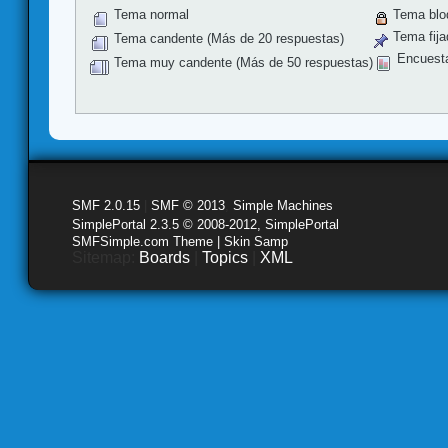
Tema normal
Tema blo
Tema fija
Tema candente (Más de 20 respuestas)
Encuest
Tema muy candente (Más de 50 respuestas)
SMF 2.0.15
|
SMF © 2013
,
Simple Machines
SimplePortal 2.3.5 © 2008-2012, SimplePortal
SMFSimple.com Theme | Skin Samp
Sitemap:
Boards
|
Topics
|
XML