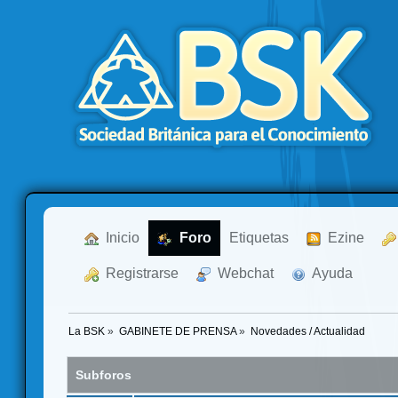
  Inicio
  Foro
Etiquetas
  Ezine
  Registrarse
  Webchat
  Ayuda
La BSK
»
GABINETE DE PRENSA
»
Novedades / Actualidad
Subforos