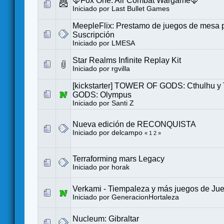
🦊Fox One: Air Combat Wargame🦊
Iniciado por
Last Bullet Games
MeepleFlix: Prestamo de juegos de mesa 
Suscripción
Iniciado por
LMESA
Star Realms Infinite Replay Kit
Iniciado por
rgvilla
[kickstarter] TOWER OF GODS: Cthulhu
GODS: Olympus
Iniciado por
Santi Z
Nueva edición de RECONQUISTA
Iniciado por
delcampo
«
1
2
»
Terraforming mars Legacy
Iniciado por
horak
Verkami - Tiempaleza y más juegos de Ju
Iniciado por
GeneracionHortaleza
Nucleum: Gibraltar