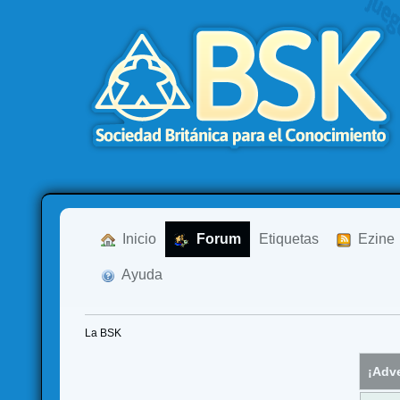
  Inicio
  Forum
Etiquetas
  Ezine
  Ayuda
La BSK
¡Adve