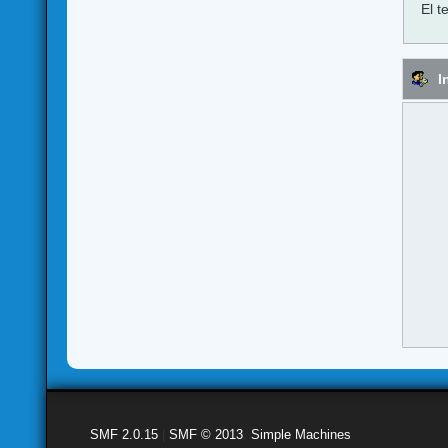
El t
I
SMF 2.0.15
|
SMF © 2013
,
Simple Machines