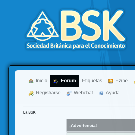
  Inicio
  Forum
Etiquetas
  Ezine
  Registrarse
  Webchat
  Ayuda
La BSK
¡Advertencia!