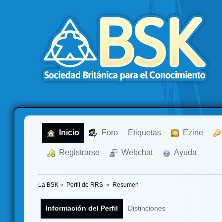
  Inicio
  Foro
Etiquetas
  Ezine
  Registrarse
  Webchat
  Ayuda
La BSK
»
Perfil de RRS 
»
Resumen
Información del Perfil
Distinciones