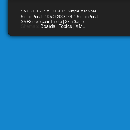
SMF 2.0.15
|
SMF © 2013
,
Simple Machines
SimplePortal 2.3.5 © 2008-2012, SimplePortal
SMFSimple.com Theme | Skin Samp
Sitemap:
Boards
|
Topics
|
XML