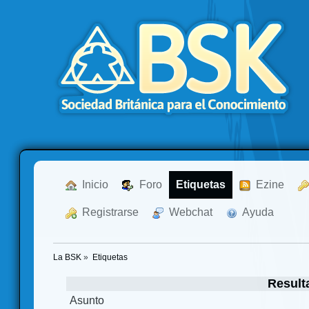
  Inicio
  Foro
Etiquetas
  Ezine
  Registrarse
  Webchat
  Ayuda
La BSK
»
Etiquetas
Result
Asunto