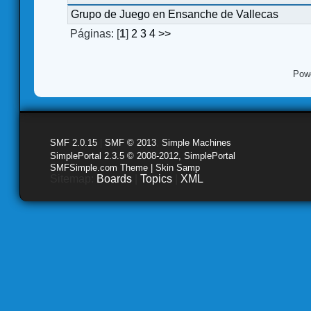
Grupo de Juego en Ensanche de Vallecas
Páginas: [
1
]
2
3
4
>>
Pow
SMF 2.0.15
|
SMF © 2013
,
Simple Machines
SimplePortal 2.3.5 © 2008-2012, SimplePortal
SMFSimple.com Theme | Skin Samp
Sitemap:
Boards
|
Topics
|
XML