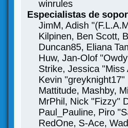
winrules
Especialistas de sopor
JimM, Adish "(F.L.A.M
Kilpinen, Ben Scott,
Duncan85, Eliana Tame
Huw, Jan-Olof "Owdy"
Strike, Jessica "Mis
Kevin "greyknight17" H
Mattitude, Mashby, Mic
MrPhil, Nick "Fizzy" 
Paul_Pauline, Piro "S
RedOne, S-Ace, Wad