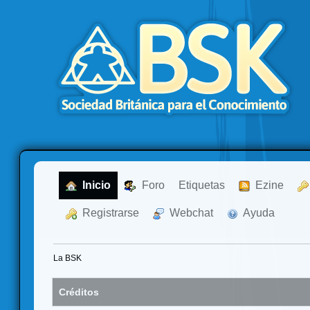
  Inicio
  Foro
Etiquetas
  Ezine
  Registrarse
  Webchat
  Ayuda
La BSK
Créditos