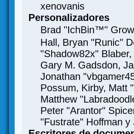
xenovanis
Personalizadores
Brad "IchBin™" Gro
Hall, Bryan "Runic" D
"Shadow82x" Blaber, 
Gary M. Gadsdon, Jas
Jonathan "vbgamer45" 
Possum, Kirby, Matt
Matthew "Labradoodle
Peter "Arantor" Spice
"Fustrate" Hoffman y
Escritores de docume