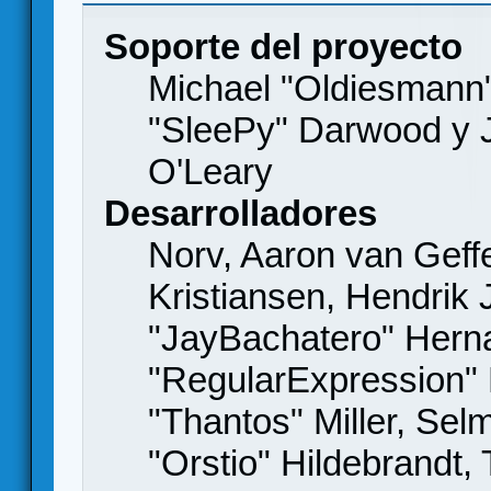
Soporte del proyecto
Michael "Oldiesmann
"SleePy" Darwood y J
O'Leary
Desarrolladores
Norv, Aaron van Geffe
Kristiansen, Hendrik
"JayBachatero" Hern
"RegularExpression"
"Thantos" Miller, Se
"Orstio" Hildebrandt,