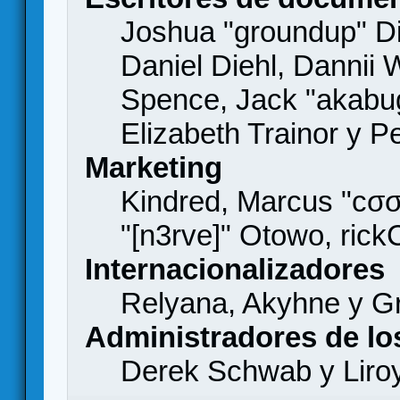
Joshua "groundup" Di
Daniel Diehl, Dannii 
Spence, Jack "akabu
Elizabeth Trainor y 
Marketing
Kindred, Marcus "cσσ
"[n3rve]" Otowo, rick
Internacionalizadores
Relyana, Akyhne y G
Administradores de lo
Derek Schwab y Liro