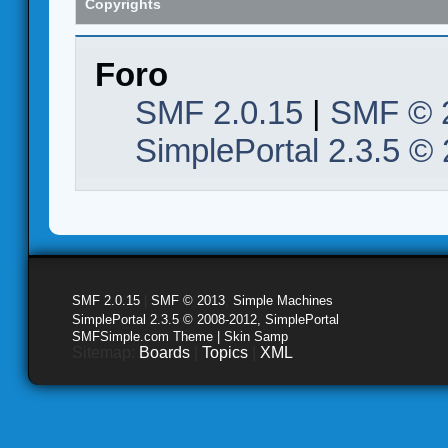
Copyrights
Foro
SMF 2.0.15
|
SMF © 
SimplePortal 2.3.5 ©
SMF 2.0.15
|
SMF © 2013
,
Simple Machines
SimplePortal 2.3.5 © 2008-2012, SimplePortal
SMFSimple.com Theme | Skin Samp
Sitemap:
Boards
|
Topics
|
XML