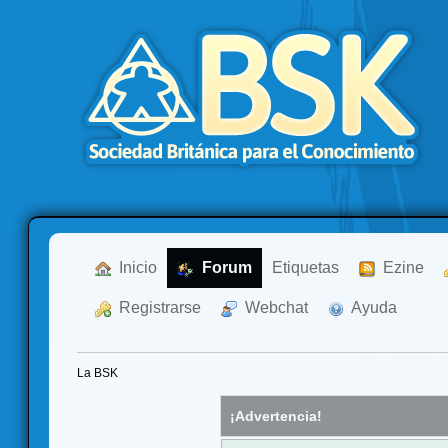
  Inicio
  Forum
Etiquetas
  Ezine
  Registrarse
  Webchat
  Ayuda
La BSK
¡Advertencia!