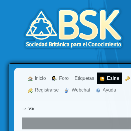
  Inicio
  Foro
Etiquetas
  Ezine
  Registrarse
  Webchat
  Ayuda
La BSK