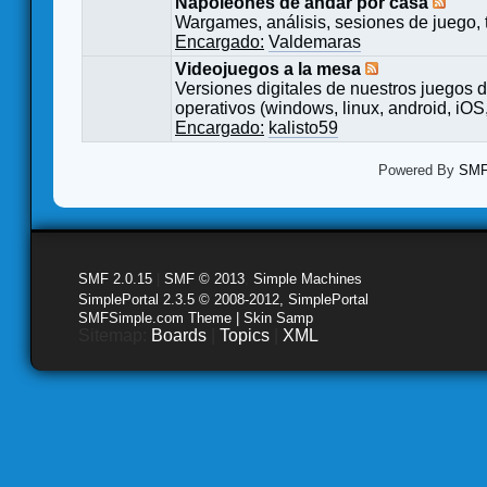
Napoleones de andar por casa
Wargames, análisis, sesiones de juego, 
Encargado:
Valdemaras
Videojuegos a la mesa
Versiones digitales de nuestros juegos d
operativos (windows, linux, android, iOS,
Encargado:
kalisto59
Powered By
SMF 
SMF 2.0.15
|
SMF © 2013
,
Simple Machines
SimplePortal 2.3.5 © 2008-2012, SimplePortal
SMFSimple.com Theme | Skin Samp
Sitemap:
Boards
|
Topics
|
XML