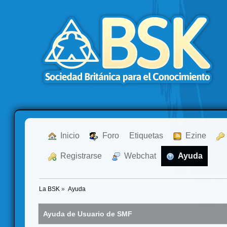
  Inicio
  Foro
Etiquetas
  Ezine
  Registrarse
  Webchat
  Ayuda
La BSK
»
Ayuda
Ayuda de Usuario de SMF