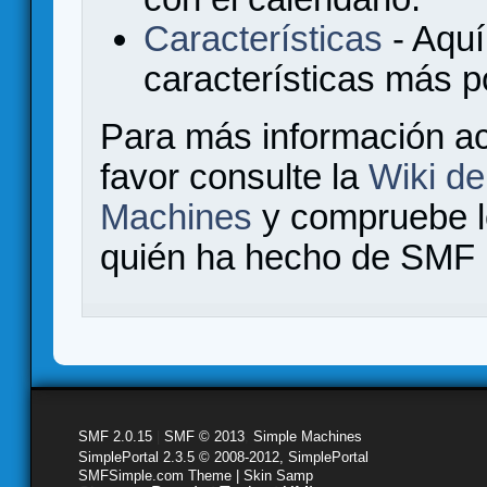
Características
- Aquí
características más 
Para más información a
favor consulte la
Wiki d
Machines
y compruebe 
quién ha hecho de SMF l
SMF 2.0.15
|
SMF © 2013
,
Simple Machines
SimplePortal 2.3.5 © 2008-2012, SimplePortal
SMFSimple.com Theme | Skin Samp