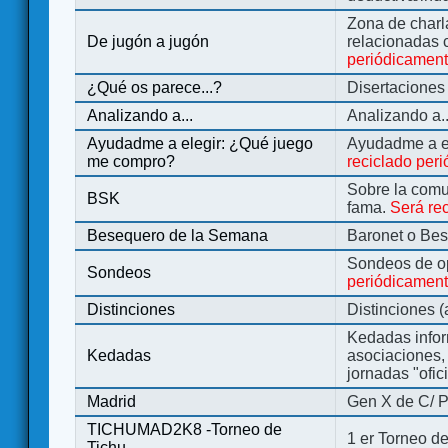
Zona de charl
De jugón a jugón
relacionadas 
periódicamen
¿Qué os parece...?
Disertaciones
Analizando a...
Analizando a..
Ayudadme a elegir: ¿Qué juego
Ayudadme a e
me compro?
reciclado per
Sobre la comu
BSK
fama.
Será re
Besequero de la Semana
Baronet o Be
Sondeos de o
Sondeos
periódicament
Distinciones
Distinciones 
Kedadas infor
Kedadas
asociaciones, 
jornadas "ofic
Madrid
Gen X de C/ P
TICHUMAD2K8 -Torneo de
1 er Torneo de
Tichu