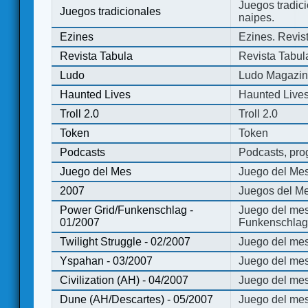
Juegos tradici
Juegos tradicionales
naipes.
Ezines
Ezines. Revist
Revista Tabula
Revista Tabul
Ludo
Ludo Magazi
Haunted Lives
Haunted Live
Troll 2.0
Troll 2.0
Token
Token
Podcasts
Podcasts, pro
Juego del Mes
Juego del Me
2007
Juegos del Me
Power Grid/Funkenschlag -
Juego del mes
01/2007
Funkenschlag 
Twilight Struggle - 02/2007
Juego del mes
Yspahan - 03/2007
Juego del me
Civilization (AH) - 04/2007
Juego del mes 
Dune (AH/Descartes) - 05/2007
Juego del me