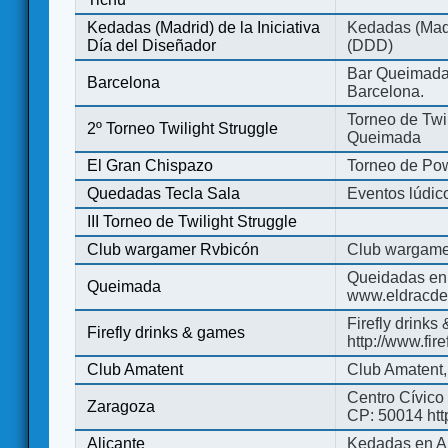
Kedadas (Madrid) de la Iniciativa
Kedadas (Madri
Día del Diseñador
(DDD)
Bar Queimada.
Barcelona
Barcelona.
Torneo de Twil
2º Torneo Twilight Struggle
Queimada
El Gran Chispazo
Torneo de Po
Quedadas Tecla Sala
Eventos lúdico
III Torneo de Twilight Struggle
Club wargamer Rvbicón
Club wargame
Queidadas en
Queimada
www.eldracde
Firefly drinks
Firefly drinks & games
http://www.fir
Club Amatent
Club Amatent,
Centro Cívico 
Zaragoza
CP: 50014 http
Alicante
Kedadas en Al