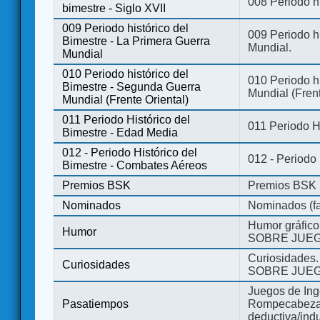
008 Periodo hi
bimestre - Siglo XVII
009 Periodo histórico del
009 Periodo hi
Bimestre - La Primera Guerra
Mundial.
Mundial
010 Periodo histórico del
010 Periodo h
Bimestre - Segunda Guerra
Mundial (Frent
Mundial (Frente Oriental)
011 Periodo Histórico del
011 Periodo H
Bimestre - Edad Media
012 - Periodo Histórico del
012 - Periodo
Bimestre - Combates Aéreos
Premios BSK
Premios BSK
Nominados
Nominados (fa
Humor gráfico
Humor
SOBRE JUEG
Curiosidades.
Curiosidades
SOBRE JUEG
Juegos de Ing
Pasatiempos
Rompecabezas
deductiva/indu