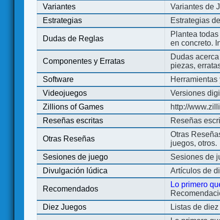
Variantes
Variantes de 
Estrategias
Estrategias d
Plantea todas
Dudas de Reglas
en concreto. 
Dudas acerca 
Componentes y Erratas
piezas, errata
Software
Herramientas 
Videojuegos
Versiones digi
Zillions of Games
http://www.zi
Reseñas escritas
Reseñas escri
Otras Reseñas 
Otras Reseñas
juegos, otros.
Sesiones de juego
Sesiones de 
Divulgación lúdica
Artículos de d
Lo primero qu
Recomendados
Recomendacion
Diez Juegos
Listas de die