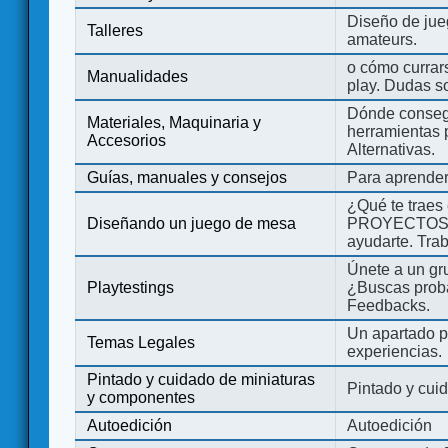
Diseño de jue
Talleres
amateurs.
o cómo currars
Manualidades
play. Dudas so
Dónde consegu
Materiales, Maquinaria y
herramientas 
Accesorios
Alternativas.
Guías, manuales y consejos
Para aprender
¿Qué te traes
Diseñando un juego de mesa
PROYECTOS co
ayudarte. Tra
Únete a un gru
Playtestings
¿Buscas probad
Feedbacks.
Un apartado pa
Temas Legales
experiencias.
Pintado y cuidado de miniaturas
Pintado y cui
y componentes
Autoedición
Autoedición