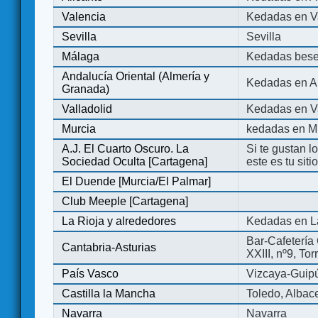
Valencia
Kedadas en V
Sevilla
Sevilla
Málaga
Kedadas bese
Andalucía Oriental (Almería y
Kedadas en An
Granada)
Valladolid
Kedadas en Va
Murcia
kedadas en M
A.J. El Cuarto Oscuro. La
Si te gustan l
Sociedad Oculta [Cartagena]
este es tu sit
El Duende [Murcia/El Palmar]
Club Meeple [Cartagena]
La Rioja y alrededores
Kedadas en L
Bar-Cafetería 
Cantabria-Asturias
XXIII, nº9, To
País Vasco
Vizcaya-Guip
Castilla la Mancha
Toledo, Albac
Navarra
Navarra