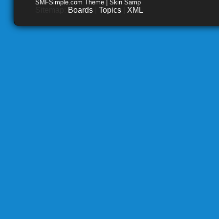
SMFSimple.com Theme | Skin Samp
Sitemap:
Boards
|
Topics
|
XML