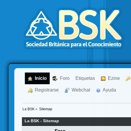
  Inicio
  Foro
Etiquetas
  Ezine
  Registrarse
  Webchat
  Ayuda
La BSK
»
Sitemap
La BSK - Sitemap