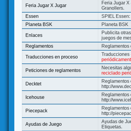
Feria Jugar X
Feria Jugar X Jugar
Granollers.
Essen
SPIEL Essen: 
Planeta BSK
Planeta BSK
Publicita otra
Enlaces
juegos de me
Reglamentos
Reglamentos d
Traducciones
Traducciones en proceso
periódicamen
Necesitas alg
Peticiones de reglamentos
reciclado per
Reglamentos d
Decktet
http://www.de
Reglamentos d
Icehouse
http://www.ic
Reglamentos 
Piecepack
http://piecepa
Ayudas de Jue
Ayudas de Juego
Etiquetas.