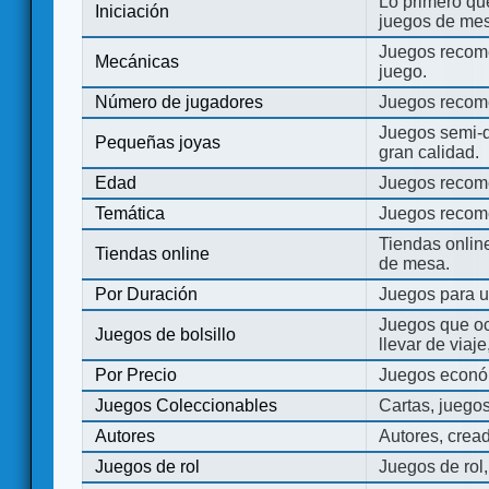
Lo primero que
Iniciación
juegos de mes
Juegos recome
Mecánicas
juego.
Número de jugadores
Juegos recom
Juegos semi-d
Pequeñas joyas
gran calidad.
Edad
Juegos recom
Temática
Juegos recom
Tiendas onli
Tiendas online
de mesa.
Por Duración
Juegos para u
Juegos que o
Juegos de bolsillo
llevar de viaje
Por Precio
Juegos económ
Juegos Coleccionables
Cartas, juego
Autores
Autores, crea
Juegos de rol
Juegos de rol,