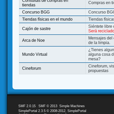
Consultas de compras en
Compras en ti
tiendas
Concurso BGG
Concurso BG
Tiendas físicas en el mundo
Tiendas físic
Siéntete libre
Cajón de sastre
Será reciclad
Mensajes del 
Arca de Noe
de la limpia.
¿Tienes algu
Mundo Virtual
alguna cosa d
mesa?
Cineforum, vis
Cineforum
propuestas
SMF 2.0.15
|
SMF © 2013
,
Simple Machines
SimplePortal 2.3.5 © 2008-2012, SimplePortal