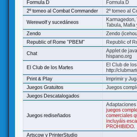
Formula D
Formula D
2º torneo al Combat Commander
2º torneo al
Karmagedon, W
Werewolf y sucedáneos
Tabula, Mafia
Zendo
Zendo (iceho
Republic of Rome "PBEM"
Republic of 
Applet de jav
Chat
hispano.org
El Club de los
El Club de los Martes
http://clubmar
Print & Play
Imprimir y Jug
Juegos Gratuitos
Juegos complet
Juegos Descatalogados
Adaptaciones 
juegos comple
Juegos rediseñados
comerciales q
incluyáis esc
PROHIBIDO.
Artscow y PrinterStudio