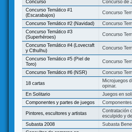
Concurso
Concurso de 
Concurso Temático #1
Concurso Temá
(Escarabajos)
Concurso Temático #2 (Navidad)
Concurso Tem
Concurso Temático #3
Concurso Tem
(Superhéroes)
Concurso Temático #4 (Lovecraft
Concurso Temá
y Cthulhu)
Concurso Temático #5 (Piel de
Concurso Temá
Toro)
Concurso Temático #6 (NSR)
Concurso Tem
Microjuegos d
18 cartas
opinar.
En Solitario
Juegos en soli
Componentes y partes de juegos
Componentes 
Contratación d
Pintores, escultores y artistas
esculpido y d
Subasta 2008
Subasta Bene