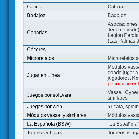
Galicia
Galicia
Badajoz
Badajoz
Asociaciones:
Tenerife norte
Canarias
Legión Perdida
(Las Palmas d
Cáceres
Microrelatos
Microrelatos 
Módulos vassa
donde jugar 
Jugar en Línea
jugadores. Ke
periódicamen
Vassal, Cyber
Juegos por software
similares.
Juegos por web
Yucata, spiel
Módulos vassal y similares
Módulos vassa
La Española (BSW)
"La Española
Torneos y Ligas
Torneos y Lig