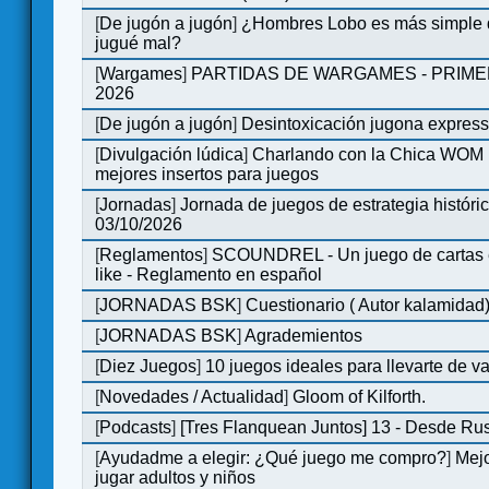
[
De jugón a jugón
]
¿Hombres Lobo es más simple q
jugué mal?
[
Wargames
]
PARTIDAS DE WARGAMES - PRIM
2026
[
De jugón a jugón
]
Desintoxicación jugona expres
[
Divulgación lúdica
]
Charlando con la Chica WOM | 
mejores insertos para juegos
[
Jornadas
]
Jornada de juegos de estrategia históri
03/10/2026
[
Reglamentos
]
SCOUNDREL - Un juego de cartas en
like - Reglamento en español
[
JORNADAS BSK
]
Cuestionario ( Autor kalamidad
[
JORNADAS BSK
]
Agrademientos
[
Diez Juegos
]
10 juegos ideales para llevarte de 
[
Novedades / Actualidad
]
Gloom of Kilforth.
[
Podcasts
]
[Tres Flanquean Juntos] 13 - Desde Ru
[
Ayudadme a elegir: ¿Qué juego me compro?
]
Mejo
jugar adultos y niños