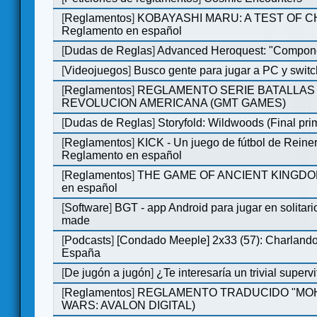
[
Reglamentos
]
KOBAYASHI MARU: A TEST OF 
Reglamento en español
[
Dudas de Reglas
]
Advanced Heroquest: "Compone
[
Videojuegos
]
Busco gente para jugar a PC y switc
[
Reglamentos
]
REGLAMENTO SERIE BATALLAS 
REVOLUCION AMERICANA (GMT GAMES)
[
Dudas de Reglas
]
Storyfold: Wildwoods (Final prim
[
Reglamentos
]
KICK - Un juego de fútbol de Reiner
Reglamento en español
[
Reglamentos
]
THE GAME OF ANCIENT KINGDOM
en español
[
Software
]
BGT - app Android para jugar en solitari
made
[
Podcasts
]
[Condado Meeple] 2x33 (57): Charlan
España
[
De jugón a jugón
]
¿Te interesaría un trivial super
[
Reglamentos
]
REGLAMENTO TRADUCIDO "MOH
WARS: AVALON DIGITAL)