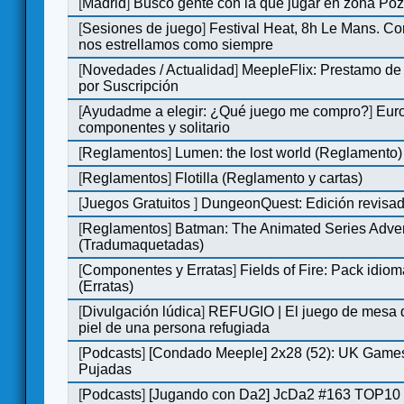
[
Madrid
]
Busco gente con la que jugar en zona Po
[
Sesiones de juego
]
Festival Heat, 8h Le Mans. C
nos estrellamos como siempre
[
Novedades / Actualidad
]
MeepleFlix: Prestamo de
por Suscripción
[
Ayudadme a elegir: ¿Qué juego me compro?
]
Eur
componentes y solitario
[
Reglamentos
]
Lumen: the lost world (Reglamento)
[
Reglamentos
]
Flotilla (Reglamento y cartas)
[
Juegos Gratuitos
]
DungeonQuest: Edición revisad
[
Reglamentos
]
Batman: The Animated Series Adve
(Tradumaquetadas)
[
Componentes y Erratas
]
Fields of Fire: Pack id
(Erratas)
[
Divulgación lúdica
]
REFUGIO | El juego de mesa q
piel de una persona refugiada
[
Podcasts
]
[Condado Meeple] 2x28 (52): UK Games
Pujadas
[
Podcasts
]
[Jugando con Da2] JcDa2 #163 TOP10 