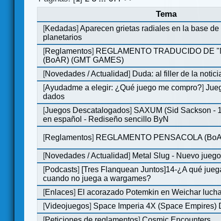
Tema
[
Kedadas
]
Aparecen grietas radiales en la base de
planetarios
[
Reglamentos
]
REGLAMENTO TRADUCIDO DE 
(BoAR) (GMT GAMES)
[
Novedades / Actualidad
]
Duda: al filler de la notici
[
Ayudadme a elegir: ¿Qué juego me compro?
]
Jueg
dados
[
Juegos Descatalogados
]
SAXUM (Sid Sackson - 
en español - Rediseño sencillo ByN
[
Reglamentos
]
REGLAMENTO PENSACOLA (BoA
[
Novedades / Actualidad
]
Metal Slug - Nuevo jueg
[
Podcasts
]
[Tres Flanquean Juntos]14-¿A qué jue
cuando no juega a wargames?
[
Enlaces
]
El acorazado Potemkin en Weichar lucha
[
Videojuegos
]
Space Imperia 4X (Space Empires) D
[
Peticiones de reglamentos
]
Cosmic Encounters