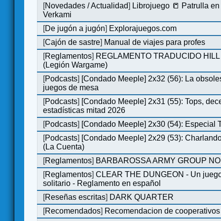
[
Novedades / Actualidad
]
Librojuego 📒 Patrulla en
Verkami
[
De jugón a jugón
]
Explorajuegos.com
[
Cajón de sastre
]
Manual de viajes para profes
[
Reglamentos
]
REGLAMENTO TRADUCIDO HILL
(Legión Wargame)
[
Podcasts
]
[Condado Meeple] 2x32 (56): La obsole
juegos de mesa
[
Podcasts
]
[Condado Meeple] 2x31 (55): Tops, dec
estadísticas mitad 2026
[
Podcasts
]
[Condado Meeple] 2x30 (54): Especial
[
Podcasts
]
[Condado Meeple] 2x29 (53): Charlando
(La Cuenta)
[
Reglamentos
]
BARBAROSSA ARMY GROUP NO
[
Reglamentos
]
CLEAR THE DUNGEON - Un juego 
solitario - Reglamento en español
[
Reseñas escritas
]
DARK QUARTER
[
Recomendados
]
Recomendacion de cooperativos 