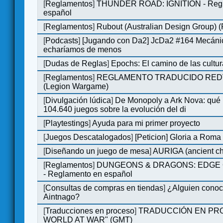
[
Reglamentos
]
THUNDER ROAD: IGNITION - Regl
español
[
Reglamentos
]
Rubout (Australian Design Group) 
[
Podcasts
]
[Jugando con Da2] JcDa2 #164 Mecáni
echaríamos de menos
[
Dudas de Reglas
]
Epochs: El camino de las cultu
[
Reglamentos
]
REGLAMENTO TRADUCIDO RED
(Legion Wargame)
[
Divulgación lúdica
]
De Monopoly a Ark Nova: qué
104.640 juegos sobre la evolución del di
[
Playtestings
]
Ayuda para mi primer proyecto
[
Juegos Descatalogados
]
[Peticion] Gloria a Roma
[
Diseñando un juego de mesa
]
AURIGA (ancient cha
[
Reglamentos
]
DUNGEONS & DRAGONS: EDGE 
- Reglamento en español
[
Consultas de compras en tiendas
]
¿Alguien conoce
Aintnago?
[
Traducciones en proceso
]
TRADUCCIÓN EN PRO
WORLD AT WAR" (GMT)