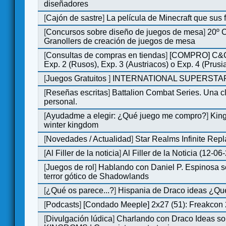
diseñadores
[
Cajón de sastre
]
La película de Minecraft que sus 
[
Concursos sobre diseño de juegos de mesa
]
20º 
Granollers de creación de juegos de mesa
[
Consultas de compras en tiendas
]
[COMPRO] C&C
Exp. 2 (Rusos), Exp. 3 (Austriacos) o Exp. 4 (Prusi
[
Juegos Gratuitos
]
INTERNATIONAL SUPERSTAR
[
Reseñas escritas
]
Battalion Combat Series. Una cl
personal.
[
Ayudadme a elegir: ¿Qué juego me compro?
]
King
winter kingdom
[
Novedades / Actualidad
]
Star Realms Infinite Repl
[
Al Filler de la noticia
]
Al Filler de la Noticia (12-06
[
Juegos de rol
]
Hablando con Daniel P. Espinosa s
terror gótico de Shadowlands
[
¿Qué os parece...?
]
Hispania de Draco ideas ¿Qu
[
Podcasts
]
[Condado Meeple] 2x27 (51): Freakcon
[
Divulgación lúdica
]
Charlando con Draco Ideas s