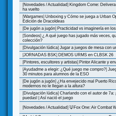
[
Novedades / Actualidad
]
Kingdom Come: Deliveran
ha vuelto
[
Wargames
]
Unboxing y Cómo se juega a Urban Op
Edición de DracoIdeas
[
De jugón a jugón
]
Practicidad vs imaginería en lo
[
Sondeos
]
¿ A qué juego has jugado más veces, qu
colección?
[
Divulgación lúdica
]
Jugar a juegos de mesa con u
[
JORNADAS BSK
]
DEMOS URMS en CLBSK 26
[
Pintores, escultores y artistas
]
Pintor Alicante y en
[
Ayudadme a elegir: ¿Qué juego me compro?
]
Jue
30 minutos para alumnos de la ESO
[
De jugón a jugón
]
¿Ha envejecido mal Puerto Rico
modernos no le llegan a la altura?
[
Divulgación lúdica
]
Charlando con el autor de 7a:
puedas! | Así nació el juego
[
Novedades / Actualidad
]
🦊Fox One: Air Combat 