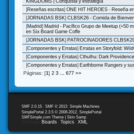
KINGDOMS | Conquista y estrategia
[
Reseñas escritas
]
ONE HIT HEROES - Reseña en 
[
JORNADAS BSK
]
CLBSK26 - Comida de Bienve
[
Madrid
]
Madrid - Pacífico Grupo de Meetup (+50 
en Six Board Game Coffe
[
JORNADAS BSK
]
PATROCINADORES CLBSK2
[
Componentes y Erratas
]
Erratas en Storyfold: Wi
[
Componentes y Erratas
]
Cthulhu: Dark Providence 
[
Componentes y Erratas
]
Earthborne Rangers y sus
Páginas: [
1
]
2
3
...
677
>>
SMF 2.0.15
|
SMF © 2013
,
Simple Machines
SimplePortal 2.3.5 © 2008-2012, SimplePortal
SMFSimple.com Theme | Skin Samp
Sitemap:
Boards
|
Topics
|
XML