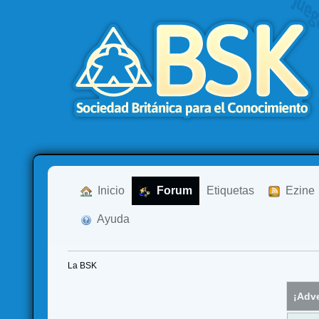
  Inicio
  Forum
Etiquetas
  Ezine
  Ayuda
La BSK
¡Adve