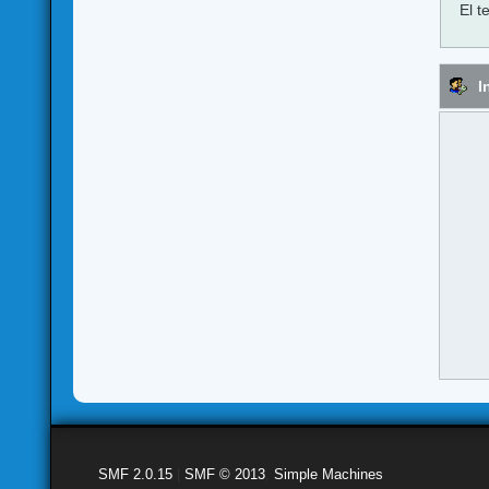
El t
I
SMF 2.0.15
|
SMF © 2013
,
Simple Machines