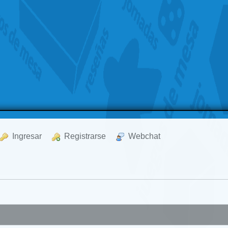
  Ingresar
  Registrarse
  Webchat