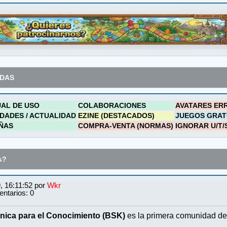
ADAS
AL DE USO
COLABORACIONES
AVATARES ER
DADES / ACTUALIDAD
EZINE (DESTACADOS)
JUEGOS GRAT
ÑAS
COMPRA-VENTA (NORMAS)
IGNORAR U/T/
s?
, 16:11:52 por
Wkr
ntarios: 0
nica para el Conocimiento (BSK)
es la primera comunidad de