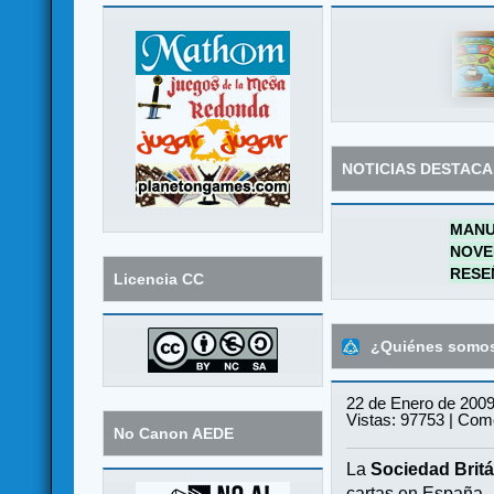
NOTICIAS DESTAC
MANU
NOVE
RESE
Licencia CC
¿Quiénes somo
22 de Enero de 2009
Vistas: 97753 | Come
No Canon AEDE
La
Sociedad Britá
cartas en España.