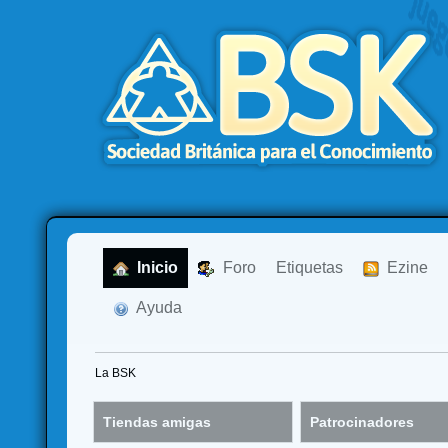
  Inicio
  Foro
Etiquetas
  Ezine
  Ayuda
La BSK
Tiendas amigas
Patrocinadores