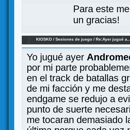
Para este me
un gracias!
7
KIOSKO
/
Sesiones de juego
/
Re:Ayer jugué a..
Yo jugué ayer
Andromed
por mi parte probablemen
en el track de batallas g
de mi facción y me desta
endgame se redujo a evit
punto de suerte necesari
me tocaran demasiado la