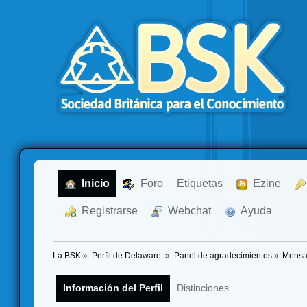
  Inicio
  Foro
Etiquetas
  Ezine
  Registrarse
  Webchat
  Ayuda
La BSK
»
Perfil de Delaware 
»
Panel de agradecimientos
»
Mensa
Información del Perfil
Distinciones