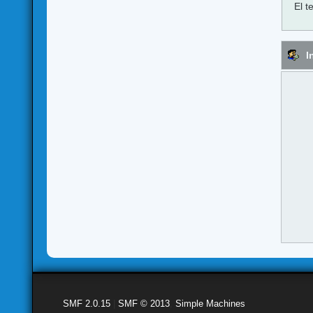
El t
I
SMF 2.0.15
|
SMF © 2013
,
Simple Machines